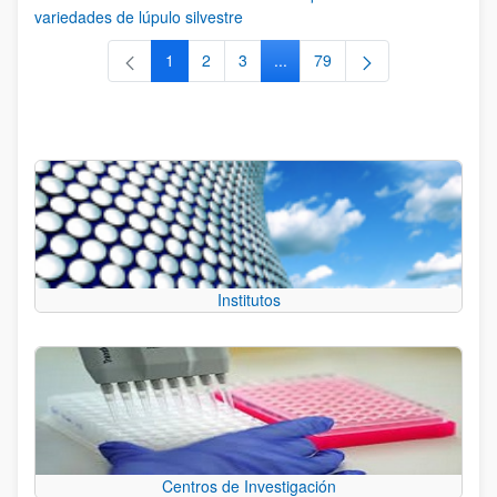
variedades de lúpulo silvestre
1
2
3
...
79
Página
Página
Página
Páginas intermedias Use TAB 
Página
Institutos
Centros de Investigación