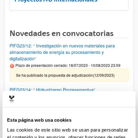
Novedades en convocatorias
PIFG23/12: “ Investigación en nuevos materiales para
almacenamiento de energía su procesamiento y
digitalización“
Plazo de presentación cerrado: 18/07/2023 - 10/08/2023 23:59
Se ha publicado la propuesta de adjudicación(12/09/2023)
PIFG23/14: “ Hizkuntzaren Prozesamentua“
Plazo de presentación cerrado: 20/07/2023 - 14/08/2023 23:59
Se ha publicado la propuesta de adjudicación(12/09/2023)
Esta página web usa cookies
PIFG23/13: “ Modelado, simulación, emulación y Control de
Sistemas de Energía, así como de robótica móvil mediante
Las cookies de este sitio web se usan para personalizar
aprendizaje profundo y otras técnicas inteligentes“
el contenido y los anuncios, ofrecer funciones de redes