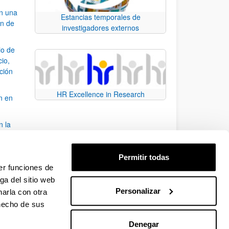
an una
Estancias temporales de
ón de
investigadores externos
io de
cio,
ación
HR Excellence in Research
n en
n la
álisis
Permitir todas
bo
er funciones de
ga del sitio web
Personalizar
arla con otra
para desplazarse.
 hecho de sus
Denegar