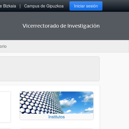
 Bizkaia
Campus de Gipuzkoa
Iniciar sesión
Vicerrectorado de Investigación
orio
Institutos