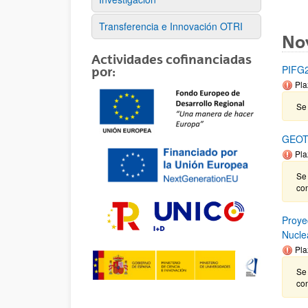
Transferencia e Innovación OTRI
No
Actividades cofinanciadas
PIFG22
por:
Pla
Se 
GEOT
Pla
Se
co
Proye
Nucle
Pla
Se
co