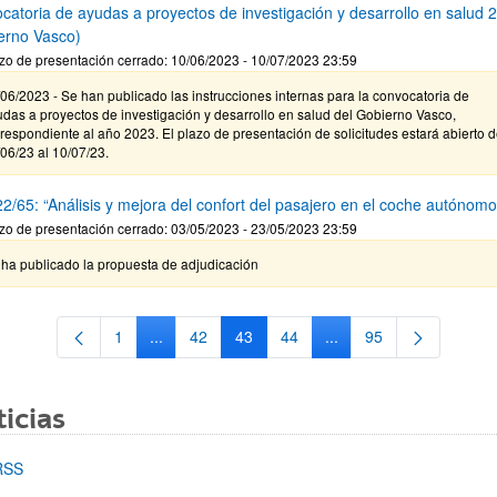
catoria de ayudas a proyectos de investigación y desarrollo en salud 
erno Vasco)
zo de presentación cerrado: 10/06/2023 - 10/07/2023 23:59
06/2023 - Se han publicado las instrucciones internas para la convocatoria de
das a proyectos de investigación y desarrollo en salud del Gobierno Vasco,
respondiente al año 2023. El plazo de presentación de solicitudes estará abierto d
06/23 al 10/07/23.
2/65: “Análisis y mejora del confort del pasajero en el coche autónomo
zo de presentación cerrado: 03/05/2023 - 23/05/2023 23:59
 ha publicado la propuesta de adjudicación
1
...
42
43
44
...
95
Página
Páginas intermedias Use TAB para desplazarse.
Página
Página
Página
Páginas intermedias Us
Página
icias
RSS