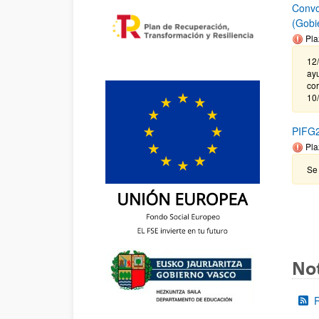
Convo
(Gobi
Pla
12/
ayu
cor
10/
PIFG2
Pla
Se
Not