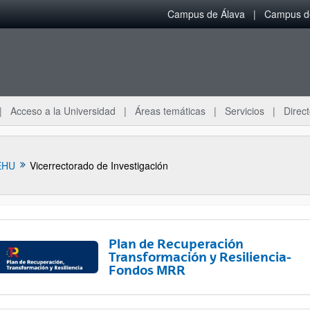
Campus de Álava
Campus de
Acceso a la Universidad
Áreas temáticas
Servicios
Direct
EHU
Vicerrectorado de Investigación
Plan de Recuperación
Transformación y Resiliencia-
Fondos MRR
ar subpáginas