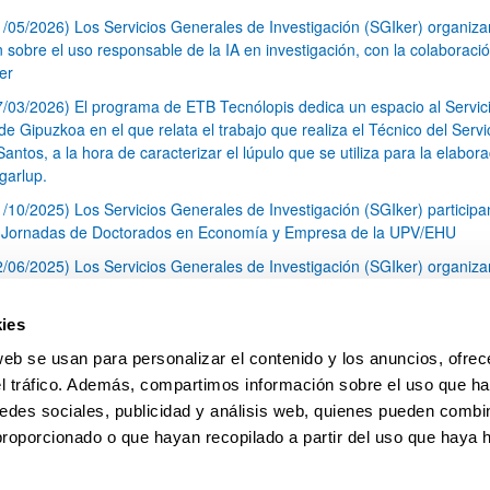
1/05/2026) Los Servicios Generales de Investigación (SGIker) organiz
n sobre el uso responsable de la IA en investigación, con la colaboraci
er
7/03/2026) El programa de ETB Tecnólopis dedica un espacio al Servic
 Gipuzkoa en el que relata el trabajo que realiza el Técnico del Servi
Santos, a la hora de caracterizar el lúpulo que se utiliza para la elabor
garlup.
1/10/2025) Los Servicios Generales de Investigación (SGIker) participa
I Jornadas de Doctorados en Economía y Empresa de la UPV/EHU
2/06/2025) Los Servicios Generales de Investigación (SGIker) organiza
a nº 28 para la discusión de resultados de los ensayos de aptitud de an
tal orgánico y análisis isotópico
ies
3/05/2025) El Servicio de RMN-Gipuzkoa de los SGIker ha llevado a ca
web se usan para personalizar el contenido y los anuncios, ofrec
aracterización química de dos variedades de lúpulo silvestre
el tráfico. Además, compartimos información sobre el uso que ha
1
2
3
...
79
edes sociales, publicidad y análisis web, quienes pueden combin
Página
Página
Página
Páginas intermedias Use TAB 
Página
proporcionado o que hayan recopilado a partir del uso que haya