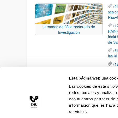
(2
sesió
Elsevi
(1
Jornadas del Vicerrectorado de
RMN de
Investigación
Iñaki 
de Sa
(3
las X
(1
jornad
elemen
Esta página web usa cook
(1
Las cookies de este sitio 
una c
redes sociales y analizar 
con nuestros partners de r
información que les haya 
servicios.