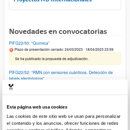
Novedades en convocatorias
PIFG22/50: “Química”
Plazo de presentación cerrado: 24/03/2023 - 18/04/2023 23:59
Se ha publicado la propuesta de adjudicación.
PIFG22/52: “RMN con sensores cuánticos. Detección de
labels electrónicos”
Plazo de presentación cerrado: 22/03/2023 - 14/04/2023 23:59
Se ha publicado la propuesta de adjudicación.
Esta página web usa cookies
PIFG22/54: “Control cuántico"
Plazo de presentación cerrado: 22/03/2023 - 14/04/2023 23:59
Las cookies de este sitio web se usan para personalizar
el contenido y los anuncios, ofrecer funciones de redes
Se ha publicado la propuesta de adjudicación.