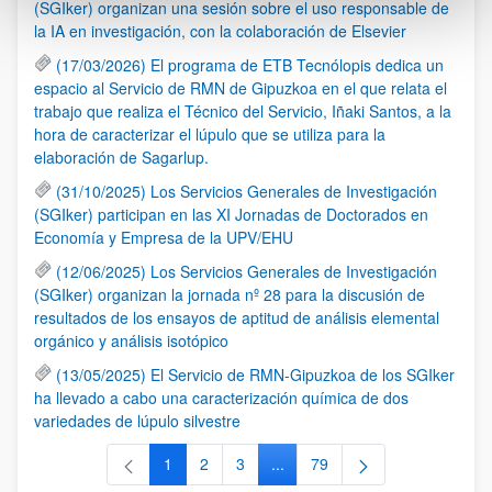
(SGIker) organizan una sesión sobre el uso responsable de
la IA en investigación, con la colaboración de Elsevier
(17/03/2026) El programa de ETB Tecnólopis dedica un
espacio al Servicio de RMN de Gipuzkoa en el que relata el
trabajo que realiza el Técnico del Servicio, Iñaki Santos, a la
hora de caracterizar el lúpulo que se utiliza para la
elaboración de Sagarlup.
(31/10/2025) Los Servicios Generales de Investigación
(SGIker) participan en las XI Jornadas de Doctorados en
Economía y Empresa de la UPV/EHU
(12/06/2025) Los Servicios Generales de Investigación
(SGIker) organizan la jornada nº 28 para la discusión de
resultados de los ensayos de aptitud de análisis elemental
orgánico y análisis isotópico
(13/05/2025) El Servicio de RMN-Gipuzkoa de los SGIker
ha llevado a cabo una caracterización química de dos
variedades de lúpulo silvestre
1
2
3
...
79
Página
Página
Página
Páginas intermedias Use TAB 
Página