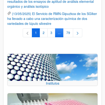
resultados de los ensayos de aptitud de análisis elemental
orgánico y análisis isotópico
(13/05/2025) El Servicio de RMN-Gipuzkoa de los SGIker
ha llevado a cabo una caracterización química de dos
variedades de lúpulo silvestre
1
2
3
...
79
Página
Página
Página
Páginas intermedias Use TAB 
Página
Institutos