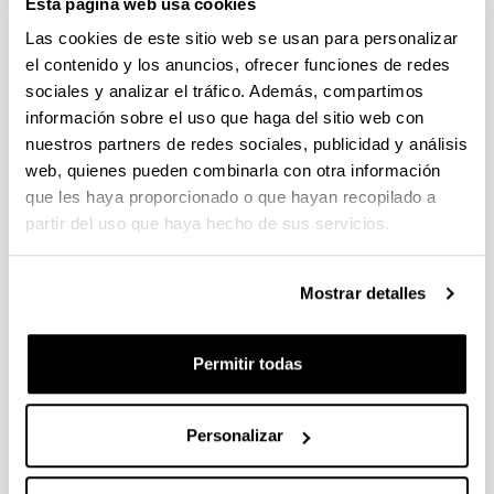
Esta página web usa cookies
Fellows Gipuzkoa 2026
Plazo de presentación cerrado (Fecha de fin del plazo de
Las cookies de este sitio web se usan para personalizar
presentación: 29/04/2026)
el contenido y los anuncios, ofrecer funciones de redes
sociales y analizar el tráfico. Además, compartimos
El plazo de presentación de solicitudes finaliza el 29/04/2026.
Plazo interno UPV/EHU: 27/04/2026- 12:00 am (Ver resumen))
información sobre el uso que haga del sitio web con
nuestros partners de redes sociales, publicidad y análisis
Proyectos Universidad-Empresa-Sociedad 2026
web, quienes pueden combinarla con otra información
Plazo de presentación cerrado: 20/04/2026 - 12/05/2026 13:00
que les haya proporcionado o que hayan recopilado a
partir del uso que haya hecho de sus servicios.
Se ha publicado la convocatoria
CONVOCATORIA DE INVESTIGACIONES FEMINISTAS
Mostrar detalles
2026
Plazo de presentación cerrado (Fecha de fin del plazo de
presentación: 28/04/2026)
Permitir todas
PLAZO INTERNO para envío de documentación 24/04/2026
(inclusive).
Personalizar
1
...
6
7
8
...
95
Página
Páginas intermedias Use TAB para desplazars
Página
Página
Página
Páginas intermedias Use
Página