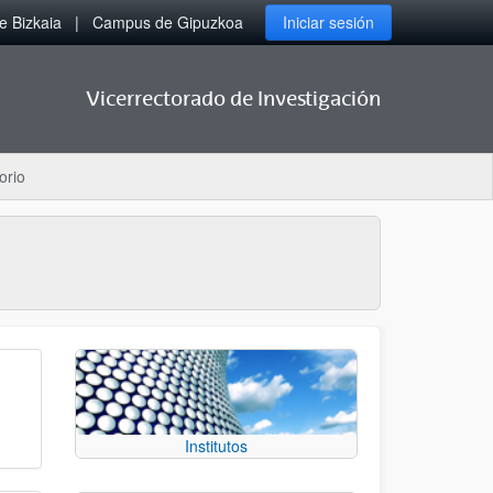
 Bizkaia
Campus de Gipuzkoa
Iniciar sesión
Vicerrectorado de Investigación
orio
Institutos