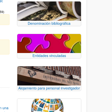
OR
:59)
Denominación bibliográfica
Entidades vinculadas
e.
 TAB para desplazarse.
Alojamiento para personal investigador
an una