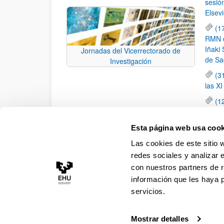
sesió
Elsevi
(1
RMN de
Iñaki 
Jornadas del Vicerrectorado de
de Sa
Investigación
(3
las X
(1
jornad
elemen
Esta página web usa cook
(1
Las cookies de este sitio 
una c
redes sociales y analizar 
con nuestros partners de r
información que les haya 
servicios.
Mostrar detalles