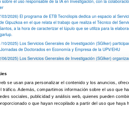
n sobre el uso responsable de la IA en investigación, con la colaboraci
er
7/03/2026) El programa de ETB Tecnólopis dedica un espacio al Servic
 Gipuzkoa en el que relata el trabajo que realiza el Técnico del Servi
Santos, a la hora de caracterizar el lúpulo que se utiliza para la elabor
garlup.
1/10/2025) Los Servicios Generales de Investigación (SGIker) participa
I Jornadas de Doctorados en Economía y Empresa de la UPV/EHU
2/06/2025) Los Servicios Generales de Investigación (SGIker) organiza
a nº 28 para la discusión de resultados de los ensayos de aptitud de an
tal orgánico y análisis isotópico
ies
3/05/2025) El Servicio de RMN-Gipuzkoa de los SGIker ha llevado a ca
web se usan para personalizar el contenido y los anuncios, ofrec
aracterización química de dos variedades de lúpulo silvestre
el tráfico. Además, compartimos información sobre el uso que ha
1
2
3
...
79
edes sociales, publicidad y análisis web, quienes pueden combin
Página
Página
Página
Páginas intermedias Use TAB 
Página
proporcionado o que hayan recopilado a partir del uso que haya