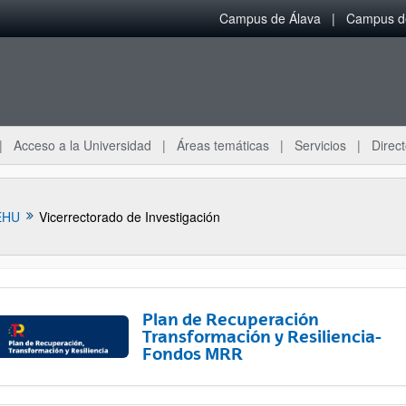
Campus de Álava
Campus de
Acceso a la Universidad
Áreas temáticas
Servicios
Direct
EHU
Vicerrectorado de Investigación
Plan de Recuperación
Transformación y Resiliencia-
Fondos MRR
ar subpáginas