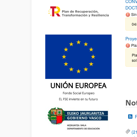
CONV
DOCT
Sin
04/
Proye
Pla
Pla
sol
Not
(2