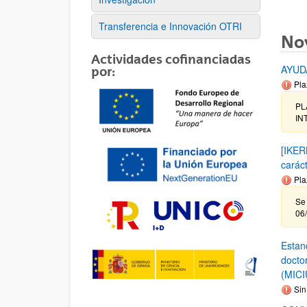
Transferencia e Innovación OTRI
No
Actividades cofinanciadas
AYUD
por:
Pla
PL
INT
[IKER
carác
Pla
Se 
06
Estanc
docto
(MICI
Sin