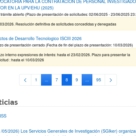
OCATORIA PARA LA CONTRATACIÓN DE PERSONAL INVESTIGAD
OR EN LA UPV/EHU (2025)
 trámite abierto (Plazo de presentación de solicitudes: 02/06/2025 - 23/06/2025 23
03/2026. Resolución definitiva de solicitudes concedidas y denegadas
ctos de Desarrollo Tecnologico ISCIII 2026
zo de presentación cerrado (Fecha de fin del plazo de presentación: 10/03/2026)
zo interno expresiones de interés: hasta el 23/02/2026. Plazo para presentar la
icitud : hasta el 10/03/2026
1
...
7
8
9
...
95
Página
Páginas intermedias Use TAB para desplazars
Página
Página
Página
Páginas intermedias Use
Página
icias
RSS
1/05/2026) Los Servicios Generales de Investigación (SGIker) organiz