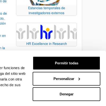
ón de
Estancias temporales de
investigadores externos
io de
cio,
ación
n en
HR Excellence in Research
n la
álisis
Permitir todas
bo
er funciones de
ga del sitio web
Personalizar
arla con otra
para desplazarse.
 hecho de sus
Denegar