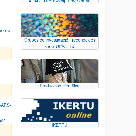
ADAGIO Fellowship Programme
azioa
Grupos de investigación reconocidos
de la UPV/EHU
n
Producción científica
SARS-
020
IKERTU