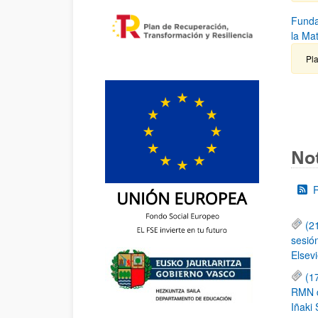
Funda
la Ma
Pla
Not
(2
sesió
Elsevi
(1
RMN de
Iñaki 