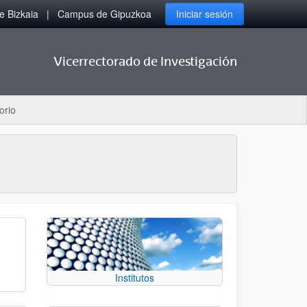
 Bizkaia
Campus de Gipuzkoa
Iniciar sesión
Vicerrectorado de Investigación
orio
Institutos