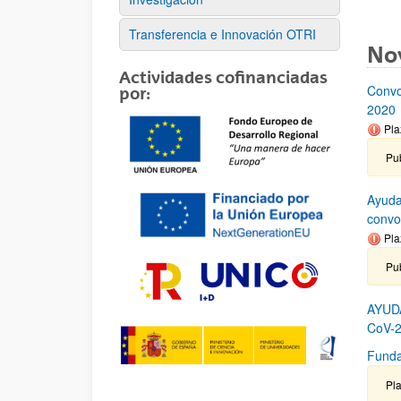
Transferencia e Innovación OTRI
No
Actividades cofinanciadas
Convo
por:
2020
Pla
Pub
Ayuda
convo
Pla
Pu
AYUD
CoV-2
Funda
Pla