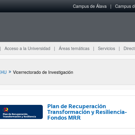
Campus de Álava
Campus de
Acceso a la Universidad
Áreas temáticas
Servicios
Direct
EHU
Vicerrectorado de Investigación
Plan de Recuperación
Transformación y Resiliencia-
Fondos MRR
ar subpáginas