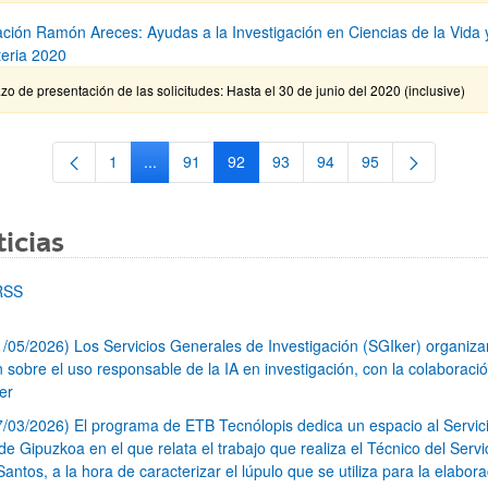
ción Ramón Areces: Ayudas a la Investigación en Ciencias de la Vida 
teria 2020
zo de presentación de las solicitudes: Hasta el 30 de junio del 2020 (inclusive)
1
...
91
92
93
94
95
Página
Páginas intermedias Use TAB para desplazarse.
Página
Página
Página
Página
Página
icias
RSS
1/05/2026) Los Servicios Generales de Investigación (SGIker) organiz
n sobre el uso responsable de la IA en investigación, con la colaboraci
er
7/03/2026) El programa de ETB Tecnólopis dedica un espacio al Servic
 Gipuzkoa en el que relata el trabajo que realiza el Técnico del Servi
Santos, a la hora de caracterizar el lúpulo que se utiliza para la elabor