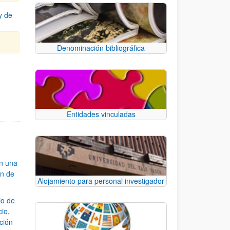
y de
Denominación bibliográfica
Entidades vinculadas
an una
ón de
Alojamiento para personal investigador
io de
cio,
ación