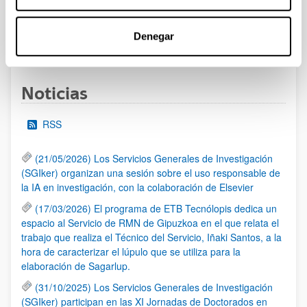
Denegar
1
...
17
18
19
...
95
Página
Páginas intermedias Use TAB para desplazarse.
Página
Página
Página
Páginas intermedias Us
Página
Noticias
RSS
(21/05/2026) Los Servicios Generales de Investigación
(SGIker) organizan una sesión sobre el uso responsable de
la IA en investigación, con la colaboración de Elsevier
(17/03/2026) El programa de ETB Tecnólopis dedica un
espacio al Servicio de RMN de Gipuzkoa en el que relata el
trabajo que realiza el Técnico del Servicio, Iñaki Santos, a la
hora de caracterizar el lúpulo que se utiliza para la
elaboración de Sagarlup.
(31/10/2025) Los Servicios Generales de Investigación
(SGIker) participan en las XI Jornadas de Doctorados en