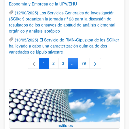
Economía y Empresa de la UPV/EHU
(12/06/2025) Los Servicios Generales de Investigación
(SGIker) organizan la jornada nº 28 para la discusión de
resultados de los ensayos de aptitud de análisis elemental
orgánico y análisis isotópico
(13/05/2025) El Servicio de RMN-Gipuzkoa de los SGIker
ha llevado a cabo una caracterización química de dos
variedades de lúpulo silvestre
1
2
3
...
79
Página
Página
Página
Páginas intermedias Use TAB 
Página
Institutos