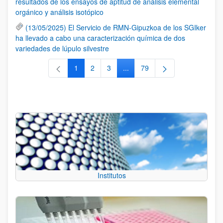
resultados de los ensayos de aptitud de análisis elemental
orgánico y análisis isotópico
(13/05/2025) El Servicio de RMN-Gipuzkoa de los SGIker
ha llevado a cabo una caracterización química de dos
variedades de lúpulo silvestre
1
2
3
...
79
Página
Página
Página
Páginas intermedias Use TAB 
Página
Institutos