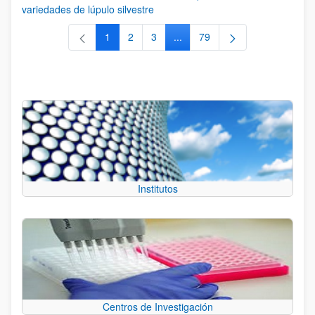
variedades de lúpulo silvestre
1
2
3
...
79
Página
Página
Página
Páginas intermedias Use TAB 
Página
Institutos
Centros de Investigación