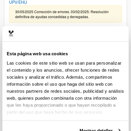
UPV/EHU
30/05/2025 Corrección de errores. 03/02/2025: Resolución
definitiva de ayudas concedidas y denegadas.
CONVOCATORIA, DE TRAMITACIÓN ANTICIPADA, DE
CONTRATACIÓN PARA LA FORMACIÓN DE PERSONAL
INVESTIGADOR EN LA UPV/EHU ASOCIADO A LA
CONVOCATORIA 2024 DE “PROYECTOS DE GENERACIÓN
Esta página web usa cookies
DE CONOCIMIENTO ” DEL MINISTERIO DE CIENCIA,
INNOVACIÓN Y UNIVERSIDADES (FPI 2025)
Las cookies de este sitio web se usan para personalizar
el contenido y los anuncios, ofrecer funciones de redes
09/01/2026. Resolución definitiva de ayudas concedidas y
denegadas.
sociales y analizar el tráfico. Además, compartimos
información sobre el uso que haga del sitio web con
CONVOCATORIA EXTRAORDINARIA DE CONTRATACIÓN
nuestros partners de redes sociales, publicidad y análisis
PARA LA FORMACIÓN DE PERSONAL INVESTIGADOR
web, quienes pueden combinarla con otra información
ASOCIADO A LAS AYUDAS CONCEDIDAS EN LA
que les haya proporcionado o que hayan recopilado a
CONVOCATORIA DE “PROYECTOS DE GENERACIÓN DE
partir del uso que haya hecho de sus servicios.
CONOCIMIENTO” DEL MINISTERIO DE CIENCIA E
INNOVACIÓN 2024 EN LA UPV/EHU
Sin trámite abierto (Plazo de presentación de solicitudes:
Mostrar detalles