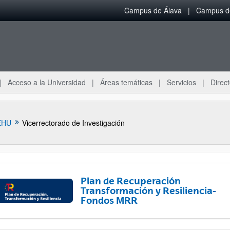
Campus de Álava
Campus de
Acceso a la Universidad
Áreas temáticas
Servicios
Direct
EHU
Vicerrectorado de Investigación
Plan de Recuperación
Transformación y Resiliencia-
Fondos MRR
ar subpáginas