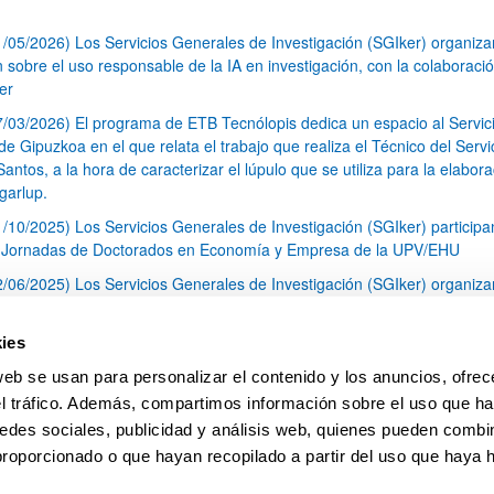
1/05/2026) Los Servicios Generales de Investigación (SGIker) organiz
n sobre el uso responsable de la IA en investigación, con la colaboraci
er
7/03/2026) El programa de ETB Tecnólopis dedica un espacio al Servic
 Gipuzkoa en el que relata el trabajo que realiza el Técnico del Servi
Santos, a la hora de caracterizar el lúpulo que se utiliza para la elabor
garlup.
1/10/2025) Los Servicios Generales de Investigación (SGIker) participa
I Jornadas de Doctorados en Economía y Empresa de la UPV/EHU
2/06/2025) Los Servicios Generales de Investigación (SGIker) organiza
a nº 28 para la discusión de resultados de los ensayos de aptitud de an
tal orgánico y análisis isotópico
ies
3/05/2025) El Servicio de RMN-Gipuzkoa de los SGIker ha llevado a ca
web se usan para personalizar el contenido y los anuncios, ofrec
aracterización química de dos variedades de lúpulo silvestre
el tráfico. Además, compartimos información sobre el uso que ha
1
2
3
...
79
edes sociales, publicidad y análisis web, quienes pueden combin
Página
Página
Página
Páginas intermedias Use TAB 
Página
proporcionado o que hayan recopilado a partir del uso que haya