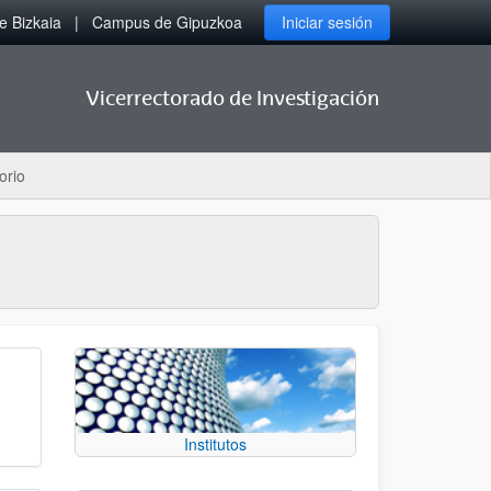
 Bizkaia
Campus de Gipuzkoa
Iniciar sesión
Vicerrectorado de Investigación
orio
Institutos