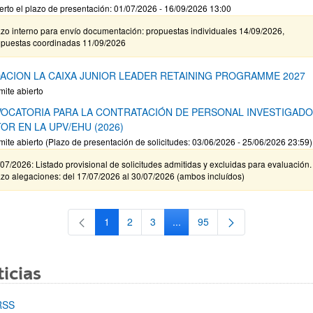
erto el plazo de presentación: 01/07/2026 - 16/09/2026 13:00
zo interno para envío documentación: propuestas individuales 14/09/2026,
opuestas coordinadas 11/09/2026
ACION LA CAIXA JUNIOR LEADER RETAINING PROGRAMME 2027
mite abierto
OCATORIA PARA LA CONTRATACIÓN DE PERSONAL INVESTIGAD
OR EN LA UPV/EHU (2026)
mite abierto (Plazo de presentación de solicitudes: 03/06/2026 - 25/06/2026 23:59)
07/2026: Listado provisional de solicitudes admitidas y excluidas para evaluación.
zo alegaciones: del 17/07/2026 al 30/07/2026 (ambos incluídos)
1
2
3
...
95
Página
Página
Página
Páginas intermedias Use TAB 
Página
icias
RSS