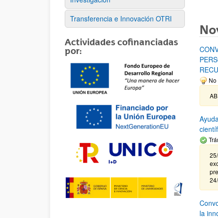
Transferencia e Innovación OTRI
No
Actividades cofinanciadas
CONV
por:
PERS
RECU
No 
AB
Ayuda
cient
Trá
25/
exc
pre
24
Convoc
la in