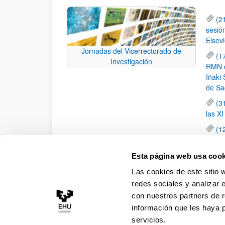
(2
sesió
Elsevi
Jornadas del Vicerrectorado de
(1
Investigación
RMN de
Iñaki 
de Sa
(3
las X
(1
jornad
elemen
Esta página web usa cook
(1
Las cookies de este sitio 
una c
redes sociales y analizar 
con nuestros partners de r
información que les haya 
servicios.