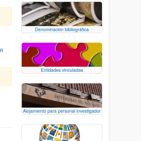
Denominación bibliográfica
OR
Entidades vinculadas
para desplazarse.
Alojamiento para personal investigador