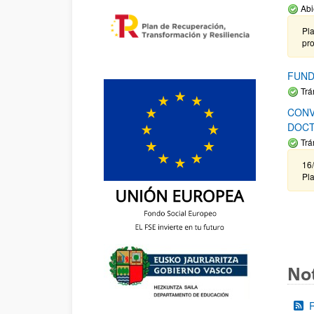
Abi
Pla
pr
FUND
Trá
CONV
DOCT
Trá
16/
Pla
Not