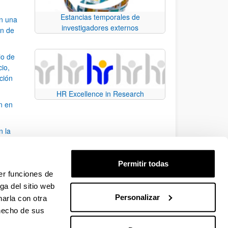
Estancias temporales de
an una
investigadores externos
ón de
io de
cio,
ación
HR Excellence in Research
n en
n la
álisis
Permitir todas
bo
er funciones de
ga del sitio web
Personalizar
arla con otra
para desplazarse.
 hecho de sus