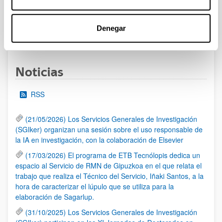
UPV/EHU publicado.
Denegar
1
...
16
17
18
...
95
Página
Páginas intermedias Use TAB para desplazarse.
Página
Página
Página
Páginas intermedias Us
Página
Noticias
RSS
(21/05/2026) Los Servicios Generales de Investigación
(SGIker) organizan una sesión sobre el uso responsable de
la IA en investigación, con la colaboración de Elsevier
(17/03/2026) El programa de ETB Tecnólopis dedica un
espacio al Servicio de RMN de Gipuzkoa en el que relata el
trabajo que realiza el Técnico del Servicio, Iñaki Santos, a la
hora de caracterizar el lúpulo que se utiliza para la
elaboración de Sagarlup.
(31/10/2025) Los Servicios Generales de Investigación