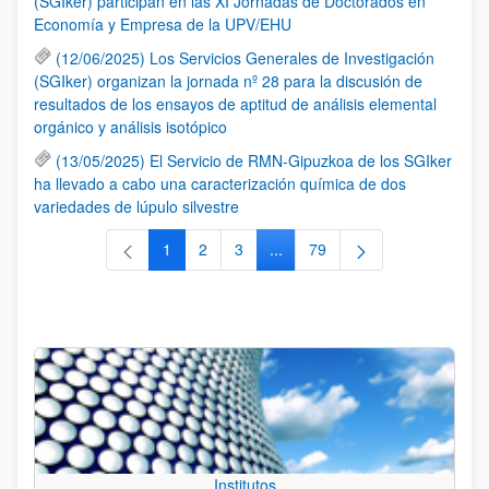
(SGIker) participan en las XI Jornadas de Doctorados en
Economía y Empresa de la UPV/EHU
(12/06/2025) Los Servicios Generales de Investigación
(SGIker) organizan la jornada nº 28 para la discusión de
resultados de los ensayos de aptitud de análisis elemental
orgánico y análisis isotópico
(13/05/2025) El Servicio de RMN-Gipuzkoa de los SGIker
ha llevado a cabo una caracterización química de dos
variedades de lúpulo silvestre
1
2
3
...
79
Página
Página
Página
Páginas intermedias Use TAB 
Página
Institutos