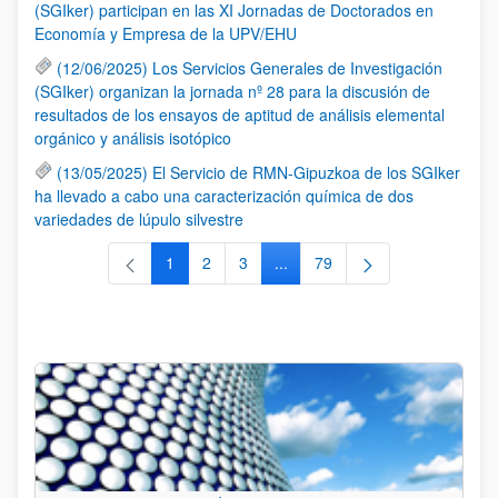
(SGIker) participan en las XI Jornadas de Doctorados en
Economía y Empresa de la UPV/EHU
(12/06/2025) Los Servicios Generales de Investigación
(SGIker) organizan la jornada nº 28 para la discusión de
resultados de los ensayos de aptitud de análisis elemental
orgánico y análisis isotópico
(13/05/2025) El Servicio de RMN-Gipuzkoa de los SGIker
ha llevado a cabo una caracterización química de dos
variedades de lúpulo silvestre
1
2
3
...
79
Página
Página
Página
Páginas intermedias Use TAB 
Página