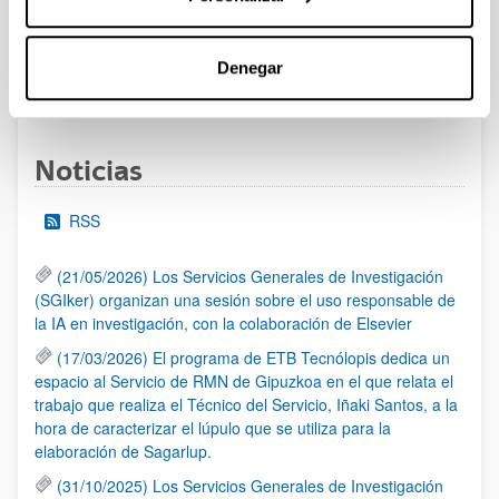
Se ha abierto el plazo de presentación de solicitudes
Denegar
1
...
22
23
24
...
95
Página
Páginas intermedias Use TAB para desplazarse.
Página
Página
Página
Páginas intermedias Us
Página
Noticias
RSS
(21/05/2026) Los Servicios Generales de Investigación
(SGIker) organizan una sesión sobre el uso responsable de
la IA en investigación, con la colaboración de Elsevier
(17/03/2026) El programa de ETB Tecnólopis dedica un
espacio al Servicio de RMN de Gipuzkoa en el que relata el
trabajo que realiza el Técnico del Servicio, Iñaki Santos, a la
hora de caracterizar el lúpulo que se utiliza para la
elaboración de Sagarlup.
(31/10/2025) Los Servicios Generales de Investigación