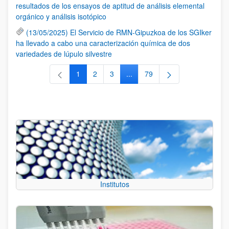
resultados de los ensayos de aptitud de análisis elemental
orgánico y análisis isotópico
(13/05/2025) El Servicio de RMN-Gipuzkoa de los SGIker
ha llevado a cabo una caracterización química de dos
variedades de lúpulo silvestre
1
2
3
...
79
Página
Página
Página
Páginas intermedias Use TAB 
Página
Institutos