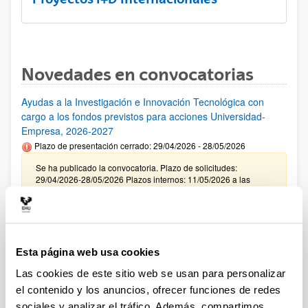
Novedades en convocatorias
Ayudas a la Investigación e Innovación Tecnológica con
cargo a los fondos previstos para acciones Universidad-
Empresa, 2026-2027
Plazo de presentación cerrado: 29/04/2026 - 28/05/2026
Se ha publicado la convocatoria. Plazo de solicitudes:
29/04/2026-28/05/2026 Plazos internos: 11/05/2026 a las
12:00 y 21/05/2026 a las 12:00. (ver resumen).
CONVOCATORIA INCENTIVACIÓN PARA LA
INCORPORACIÓN DE TALENTO CONSOLIDADO
"PROGRAMA ATRAE 2026"
Esta página web usa cookies
Plazo de presentación cerrado: 23/04/2026 - 04/06/2026
Las cookies de este sitio web se usan para personalizar
Envío de la Expresión de Interés. Plazo interno 25 de mayo de
el contenido y los anuncios, ofrecer funciones de redes
2026. Envío resto de documentación necesaria. Plazo interno
sociales y analizar el tráfico. Además, compartimos