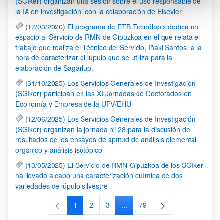
(SGIker) organizan una sesión sobre el uso responsable de
la IA en investigación, con la colaboración de Elsevier
(17/03/2026) El programa de ETB Tecnólopis dedica un
espacio al Servicio de RMN de Gipuzkoa en el que relata el
trabajo que realiza el Técnico del Servicio, Iñaki Santos, a la
hora de caracterizar el lúpulo que se utiliza para la
elaboración de Sagarlup.
(31/10/2025) Los Servicios Generales de Investigación
(SGIker) participan en las XI Jornadas de Doctorados en
Economía y Empresa de la UPV/EHU
(12/06/2025) Los Servicios Generales de Investigación
(SGIker) organizan la jornada nº 28 para la discusión de
resultados de los ensayos de aptitud de análisis elemental
orgánico y análisis isotópico
(13/05/2025) El Servicio de RMN-Gipuzkoa de los SGIker
ha llevado a cabo una caracterización química de dos
variedades de lúpulo silvestre
1
2
3
...
79
Página
Página
Página
Páginas intermedias Use TAB 
Página