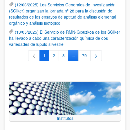
(12/06/2025) Los Servicios Generales de Investigación
(SGIker) organizan la jornada nº 28 para la discusión de
resultados de los ensayos de aptitud de análisis elemental
orgánico y análisis isotópico
(13/05/2025) El Servicio de RMN-Gipuzkoa de los SGIker
ha llevado a cabo una caracterización química de dos
variedades de lúpulo silvestre
1
2
3
...
79
Página
Página
Página
Páginas intermedias Use TAB 
Página
Institutos