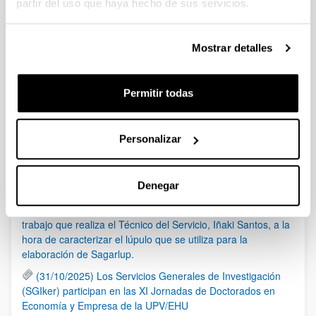
partir del uso que haya hecho de sus servicios.
1
...
93
94
95
Página
Páginas intermedias Use TAB para despla
Página
Página
Página
Mostrar detalles
Noticias
Permitir todas
RSS
Personalizar
(21/05/2026) Los Servicios Generales de Investigación
(SGIker) organizan una sesión sobre el uso responsable de
la IA en investigación, con la colaboración de Elsevier
Denegar
(17/03/2026) El programa de ETB Tecnólopis dedica un
espacio al Servicio de RMN de Gipuzkoa en el que relata el
trabajo que realiza el Técnico del Servicio, Iñaki Santos, a la
hora de caracterizar el lúpulo que se utiliza para la
elaboración de Sagarlup.
(31/10/2025) Los Servicios Generales de Investigación
(SGIker) participan en las XI Jornadas de Doctorados en
Economía y Empresa de la UPV/EHU