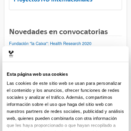
Novedades en convocatorias
Fundación "la Caixa": Health Research 2020
Programa ELKARTEK 2020: Fase I. Ayudas a la
investigación colaborativa en áreas estratégicas
Proyectos de investigación en Salud (ISCIII) 2020
Plazo de presentación cerrado: 21/01/2020 - 13/02/2020 15:00
Esta página web usa cookies
Plazo de presentación de solicitudes: del 21 de enero al 13 de
Las cookies de este sitio web se usan para personalizar
febrero de 2020 (15:00), ambos inclusive.
el contenido y los anuncios, ofrecer funciones de redes
sociales y analizar el tráfico. Además, compartimos
[IKERMUGIKORTASUNA] Programa de movilidad del
información sobre el uso que haga del sitio web con
personal investigador doctor del Gobierno Vasco 2020
nuestros partners de redes sociales, publicidad y análisis
Ayudas para la realización de proyectos de investigación
web, quienes pueden combinarla con otra información
básica y/o aplicada (PIBA) y ayudas a la investigación e
que les haya proporcionado o que hayan recopilado a
innovación tecnológica (PUE) 2020