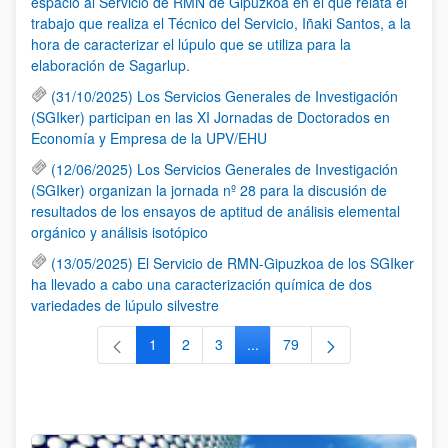
espacio al Servicio de RMN de Gipuzkoa en el que relata el
trabajo que realiza el Técnico del Servicio, Iñaki Santos, a la
hora de caracterizar el lúpulo que se utiliza para la
elaboración de Sagarlup.
(31/10/2025) Los Servicios Generales de Investigación
(SGIker) participan en las XI Jornadas de Doctorados en
Economía y Empresa de la UPV/EHU
(12/06/2025) Los Servicios Generales de Investigación
(SGIker) organizan la jornada nº 28 para la discusión de
resultados de los ensayos de aptitud de análisis elemental
orgánico y análisis isotópico
(13/05/2025) El Servicio de RMN-Gipuzkoa de los SGIker
ha llevado a cabo una caracterización química de dos
variedades de lúpulo silvestre
1
2
3
...
79
Página
Página
Página
Páginas intermedias Use TAB 
Página