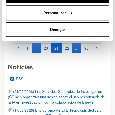
[IKERMUGIKORTASUNA] Programa de movilidad del
personal investigador doctor del Gobierno Vasco 2025
Personalizar
Plazo de presentación cerrado (Fecha de fin del plazo de
presentación: 02/12/2024)
Plazo interno de presentación de solicitudes: hasta el 2 de
Denegar
diciembre de 2024 a las 8:00 horas
1
...
20
21
22
...
95
Página
Páginas intermedias Use TAB para desplazarse.
Página
Página
Página
Páginas intermedias Us
Página
Noticias
RSS
(21/05/2026) Los Servicios Generales de Investigación
(SGIker) organizan una sesión sobre el uso responsable de
la IA en investigación, con la colaboración de Elsevier
(17/03/2026) El programa de ETB Tecnólopis dedica un