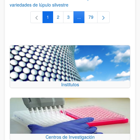
variedades de lúpulo silvestre
1
2
3
...
79
Página
Página
Página
Páginas intermedias Use TAB 
Página
Institutos
Centros de Investigación