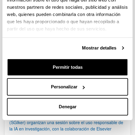
nuestros partners de redes sociales, publicidad y análisis
Se ha publicado la propuesta de adjudicación.
web, quienes pueden combinarla con otra información
que les haya proporcionado o que hayan recopilado a
Bioeconomía 2023 - Ayudas a proyectos de innovación en
bioeconomía
partir del uso que haya hecho de sus servicios.
Plazo de presentación cerrado: 30/08/2023 - 22/09/2023 23:59
Se ha publicado la convocatoria
Mostrar detalles
1
...
37
38
39
...
95
Página
Páginas intermedias Use TAB para desplazarse.
Página
Página
Página
Páginas intermedias Us
Página
Permitir todas
Noticias
Personalizar
RSS
Denegar
(21/05/2026) Los Servicios Generales de Investigación
(SGIker) organizan una sesión sobre el uso responsable de
la IA en investigación, con la colaboración de Elsevier