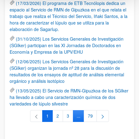
(17/03/2026) El programa de ETB Tecnólopis dedica un
espacio al Servicio de RMN de Gipuzkoa en el que relata el
trabajo que realiza el Técnico del Servicio, Iñaki Santos, a la
hora de caracterizar el lúpulo que se utiliza para la
elaboración de Sagarlup.
(31/10/2025) Los Servicios Generales de Investigación
(SGIker) participan en las XI Jornadas de Doctorados en
Economía y Empresa de la UPV/EHU
(12/06/2025) Los Servicios Generales de Investigación
(SGIker) organizan la jornada nº 28 para la discusión de
resultados de los ensayos de aptitud de análisis elemental
orgánico y análisis isotópico
(13/05/2025) El Servicio de RMN-Gipuzkoa de los SGIker
ha llevado a cabo una caracterización química de dos
variedades de lúpulo silvestre
1
2
3
...
79
Página
Página
Página
Páginas intermedias Use TAB 
Página