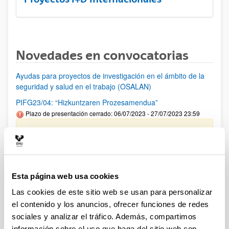
Novedades en convocatorias
Ayudas para proyectos de investigación en el ámbito de la
seguridad y salud en el trabajo (OSALAN)
PIFG23/04: “Hizkuntzaren Prozesamendua”
Plazo de presentación cerrado: 06/07/2023 - 27/07/2023 23:59
Se ha publicado la propuesta de adjudicación.
PIFG22/71: “Prehistoria”
Plazo de presentación cerrado: 23/05/2023 - 12/06/2023 23:59
Esta página web usa cookies
Se ha publicado la propuesta de adjudicación
Las cookies de este sitio web se usan para personalizar
el contenido y los anuncios, ofrecer funciones de redes
PIFG23/08: “Alteraciones metabólicas implicadas en
progresión de enfermedad hepática”
sociales y analizar el tráfico. Además, compartimos
Plazo de presentación cerrado: 11/07/2023 - 03/08/2023 23:59
información sobre el uso que haga del sitio web con