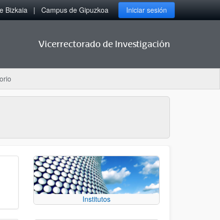
 Bizkaia
Campus de Gipuzkoa
Iniciar sesión
Vicerrectorado de Investigación
orio
Institutos