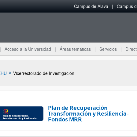
Campus de Álava
Campus de
Acceso a la Universidad
Áreas temáticas
Servicios
Direct
EHU
Vicerrectorado de Investigación
Plan de Recuperación
Transformación y Resiliencia-
Fondos MRR
ar subpáginas