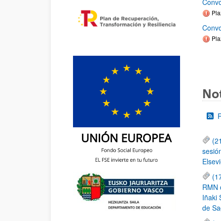
Convo
Pla
Convo
Pla
Not
(2
sesió
Elsevi
(1
RMN de
Iñaki 
de Sa