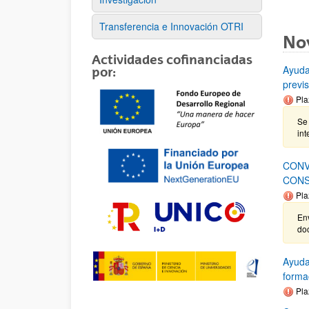
Transferencia e Innovación OTRI
No
Actividades cofinanciadas
Ayuda
por:
previ
Pla
Se 
int
CONV
CONS
Pla
Env
do
Ayuda
forma
Pla