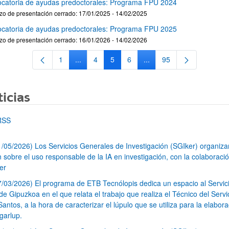
catoria de ayudas predoctorales: Programa FPU 2024
zo de presentación cerrado: 17/01/2025 - 14/02/2025
catoria de ayudas predoctorales: Programa FPU 2025
zo de presentación cerrado: 16/01/2026 - 14/02/2026
1
...
4
5
6
...
95
Página
Páginas intermedias Use TAB para desplazars
Página
Página
Página
Páginas intermedias Use
Página
icias
RSS
1/05/2026) Los Servicios Generales de Investigación (SGIker) organiz
n sobre el uso responsable de la IA en investigación, con la colaboraci
er
7/03/2026) El programa de ETB Tecnólopis dedica un espacio al Servic
 Gipuzkoa en el que relata el trabajo que realiza el Técnico del Servi
Santos, a la hora de caracterizar el lúpulo que se utiliza para la elabor
garlup.