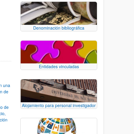
Denominación bibliográfica
e.
 TAB para desplazarse.
Entidades vinculadas
an una
ón de
Alojamiento para personal investigador
io de
cio,
ación