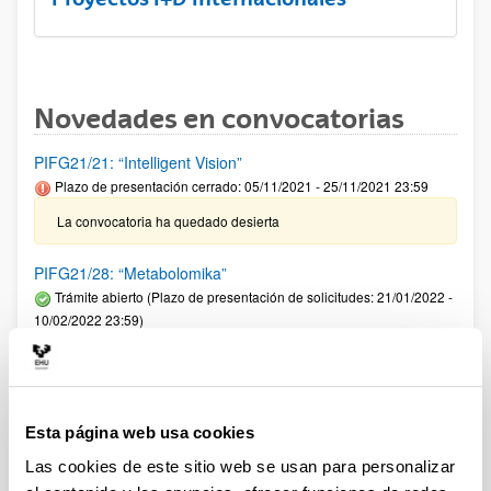
Novedades en convocatorias
PIFG21/21: “Intelligent Vision”
Plazo de presentación cerrado: 05/11/2021 - 25/11/2021 23:59
La convocatoria ha quedado desierta
PIFG21/28: “Metabolomika”
Trámite abierto (Plazo de presentación de solicitudes: 21/01/2022 -
10/02/2022 23:59)
Se ha publicado la propuesta de adjudicación
Programa ELKARTEK 2022: Fase I. Ayudas a la
investigación colaborativa en áreas estratégicas
Esta página web usa cookies
Plazo de presentación cerrado: 12/02/2022 - 11/03/2022 23:59
Las cookies de este sitio web se usan para personalizar
Se ha publicado la convocatoria