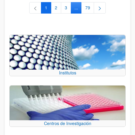
1
2
3
...
79
Página
Página
Página
Páginas intermedias Use TAB 
Página
Institutos
Centros de Investigación