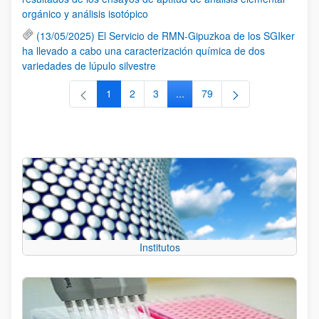
orgánico y análisis isotópico
(13/05/2025) El Servicio de RMN-Gipuzkoa de los SGIker
ha llevado a cabo una caracterización química de dos
variedades de lúpulo silvestre
1
2
3
...
79
Página
Página
Página
Páginas intermedias Use TAB 
Página
Institutos