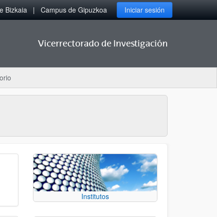
 Bizkaia
Campus de Gipuzkoa
Iniciar sesión
Vicerrectorado de Investigación
orio
Institutos