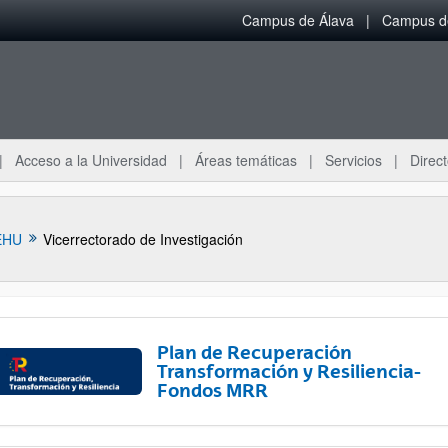
Campus de Álava
Campus de
Acceso a la Universidad
Áreas temáticas
Servicios
Direct
EHU
Vicerrectorado de Investigación
Plan de Recuperación
Transformación y Resiliencia-
Fondos MRR
ar subpáginas