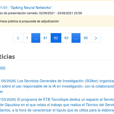
1/01: “Spiking Neural Networks”
zo de presentación cerrado: 02/06/2021 - 23/06/2021 23:59
hace pública la propuesta de adjudicación
1
...
81
82
83
...
95
Página
Páginas intermedias Use TAB para desplazarse.
Página
Página
Página
Páginas intermedias Us
Página
icias
RSS
1/05/2026) Los Servicios Generales de Investigación (SGIker) organiz
n sobre el uso responsable de la IA en investigación, con la colaboraci
er
7/03/2026) El programa de ETB Tecnólopis dedica un espacio al Servic
 Gipuzkoa en el que relata el trabajo que realiza el Técnico del Servi
Santos, a la hora de caracterizar el lúpulo que se utiliza para la elabor