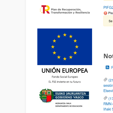
PIFG2
Pla
Se 
Not
(2
sesió
Elsevi
(1
RMN de
Iñaki 