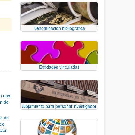
Denominación bibliográfica
e TAB para desplazarse.
Entidades vinculadas
an una
ón de
Alojamiento para personal investigador
io de
cio,
ación