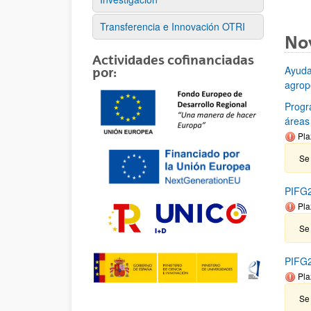
Transferencia e Innovación OTRI
No
Actividades cofinanciadas
Ayuda
por:
agrop
Progr
áreas
Pla
Se 
PIFG2
Pla
Se
PIFG20
Pla
Se 