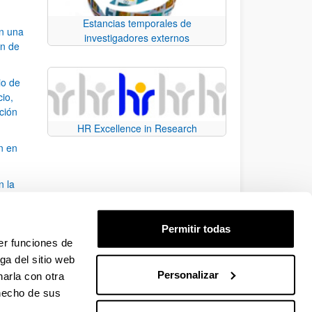
Estancias temporales de
an una
investigadores externos
ón de
io de
cio,
ación
HR Excellence in Research
n en
n la
álisis
Permitir todas
bo
er funciones de
ga del sitio web
Personalizar
arla con otra
para desplazarse.
 hecho de sus