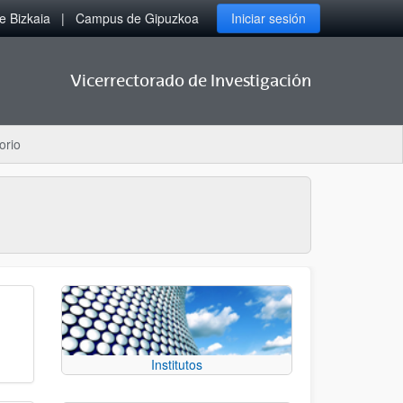
 Bizkaia
Campus de Gipuzkoa
Iniciar sesión
Vicerrectorado de Investigación
orio
Institutos