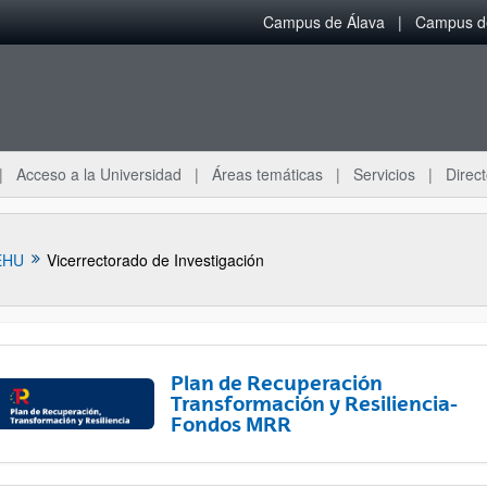
Campus de Álava
Campus de
Acceso a la Universidad
Áreas temáticas
Servicios
Direct
EHU
Vicerrectorado de Investigación
Plan de Recuperación
Transformación y Resiliencia-
Fondos MRR
ar subpáginas