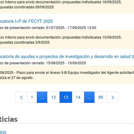
zo interno para envío documentación: propuestas individuales 16/09/2025,
opuestas coordinadas 09/09/2025
catoria I+P de FECYT 2025
zo de presentación cerrado: 01/07/2025 - 17/09/2025 13:00
zo interno para envío documentación: propuestas individuales 10/09/2025,
opuestas coordinadas 3/9/2025
catoria de ayudas a proyectos de investigación y desarrollo en salud 
zo de presentación cerrado: 15/08/2025 - 15/09/2025
08/2025 - Plazo para enviar el Anexo II-B Equipo investigador del Agente solicitan
aliza el 27 de agosto.
1
...
12
13
14
...
95
Página
Páginas intermedias Use TAB para desplazarse.
Página
Página
Página
Páginas intermedias Us
Página
icias
RSS