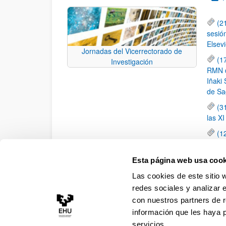
(2
sesió
Elsevi
Jornadas del Vicerrectorado de
(1
Investigación
RMN de
Iñaki 
de Sa
(3
las X
(1
jornad
elemen
Esta página web usa cook
(1
Las cookies de este sitio 
una c
redes sociales y analizar 
con nuestros partners de r
información que les haya 
servicios.