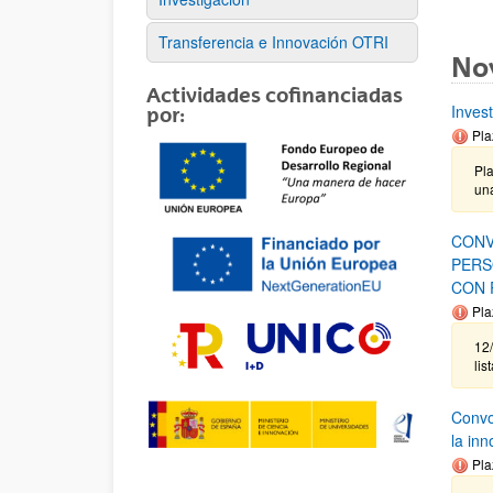
Transferencia e Innovación OTRI
No
Actividades cofinanciadas
Inves
por:
Pla
Pla
un
CONV
PERS
CON 
Pla
12/
lis
Convoc
la in
Pla