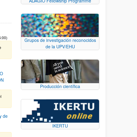
ADAGIO Fellowship Programme
5:00)
Grupos de investigación reconocidos
de la UPV/EHU
e
DO
ÓN
Producción científica
l
y de
IKERTU