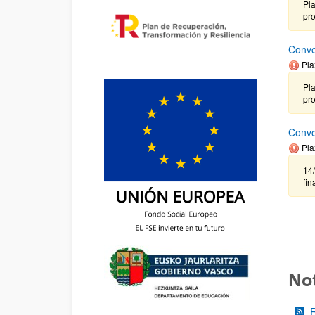
Pla
pr
Convo
Pla
Pla
pr
Convo
Pla
14/
fin
Not