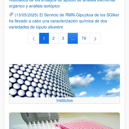
orgánico y análisis isotópico
(13/05/2025) El Servicio de RMN-Gipuzkoa de los SGIker
ha llevado a cabo una caracterización química de dos
variedades de lúpulo silvestre
1
2
3
...
79
Página
Página
Página
Páginas intermedias Use TAB 
Página
Institutos