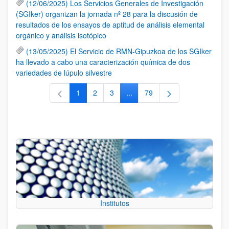
(12/06/2025) Los Servicios Generales de Investigación
(SGIker) organizan la jornada nº 28 para la discusión de
resultados de los ensayos de aptitud de análisis elemental
orgánico y análisis isotópico
(13/05/2025) El Servicio de RMN-Gipuzkoa de los SGIker
ha llevado a cabo una caracterización química de dos
variedades de lúpulo silvestre
1
2
3
...
79
Página
Página
Página
Páginas intermedias Use TAB 
Página
Institutos