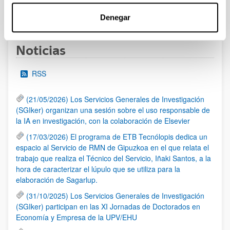
1
...
11
12
13
...
95
Página
Páginas intermedias Use TAB para desplazarse.
Página
Página
Página
Páginas intermedias Us
Página
Denegar
Noticias
RSS
(21/05/2026) Los Servicios Generales de Investigación
(SGIker) organizan una sesión sobre el uso responsable de
la IA en investigación, con la colaboración de Elsevier
(17/03/2026) El programa de ETB Tecnólopis dedica un
espacio al Servicio de RMN de Gipuzkoa en el que relata el
trabajo que realiza el Técnico del Servicio, Iñaki Santos, a la
hora de caracterizar el lúpulo que se utiliza para la
elaboración de Sagarlup.
(31/10/2025) Los Servicios Generales de Investigación
(SGIker) participan en las XI Jornadas de Doctorados en
Economía y Empresa de la UPV/EHU