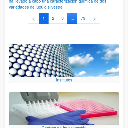
ha llevado a cabo una caracterización química de dos
variedades de lúpulo silvestre
1
2
3
...
79
Página
Página
Página
Páginas intermedias Use TAB 
Página
Institutos
Centros de Investigación