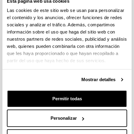
Esta página web usa cookies
Fellows Gipuzkoa 2026
Plazo de presentación cerrado (Fecha de fin del plazo de
Las cookies de este sitio web se usan para personalizar
presentación: 29/04/2026)
el contenido y los anuncios, ofrecer funciones de redes
sociales y analizar el tráfico. Además, compartimos
El plazo de presentación de solicitudes finaliza el 29/04/2026.
Plazo interno UPV/EHU: 27/04/2026- 12:00 am (Ver resumen))
información sobre el uso que haga del sitio web con
nuestros partners de redes sociales, publicidad y análisis
Proyectos Universidad-Empresa-Sociedad 2026
web, quienes pueden combinarla con otra información
Plazo de presentación cerrado: 20/04/2026 - 12/05/2026 13:00
que les haya proporcionado o que hayan recopilado a
partir del uso que haya hecho de sus servicios.
Se ha publicado la convocatoria
CONVOCATORIA DE INVESTIGACIONES FEMINISTAS
Mostrar detalles
2026
Plazo de presentación cerrado (Fecha de fin del plazo de
presentación: 28/04/2026)
Permitir todas
PLAZO INTERNO para envío de documentación 24/04/2026
(inclusive).
Personalizar
1
...
6
7
8
...
95
Página
Páginas intermedias Use TAB para desplazars
Página
Página
Página
Páginas intermedias Use
Página