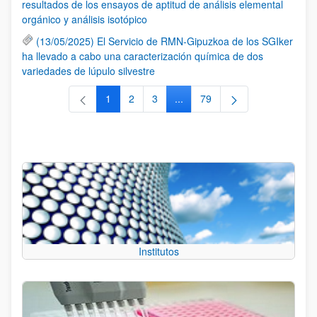
resultados de los ensayos de aptitud de análisis elemental
orgánico y análisis isotópico
(13/05/2025) El Servicio de RMN-Gipuzkoa de los SGIker
ha llevado a cabo una caracterización química de dos
variedades de lúpulo silvestre
1
2
3
...
79
Página
Página
Página
Páginas intermedias Use TAB 
Página
Institutos