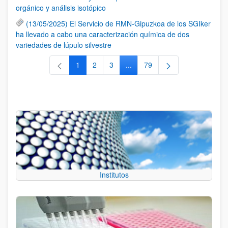
orgánico y análisis isotópico
(13/05/2025) El Servicio de RMN-Gipuzkoa de los SGIker
ha llevado a cabo una caracterización química de dos
variedades de lúpulo silvestre
1
2
3
...
79
Página
Página
Página
Páginas intermedias Use TAB 
Página
Institutos