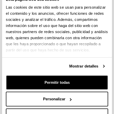
Plazo de presentación cerrado: 30/11/2022 - 29/12/2022 23:59
Las cookies de este sitio web se usan para personalizar
Se ha publicado la convocatoria
el contenido y los anuncios, ofrecer funciones de redes
sociales y analizar el tráfico. Además, compartimos
Convocatoria del Programa Posdoctoral de
información sobre el uso que haga del sitio web con
Perfeccionamiento de Personal Investigador Doctor 2023-
nuestros partners de redes sociales, publicidad y análisis
2024
web, quienes pueden combinarla con otra información
Sin trámite abierto (Plazo de presentación de solicitudes:
que les haya proporcionado o que hayan recopilado a
06/07/2023 - 24/07/2023 23:59)
partir del uso que haya hecho de sus servicios.
Se ha publicado la convocatoria
Convocatoria de ayudas predoctorales: Programa FPU 2024
Mostrar detalles
Sin trámite abierto (Fecha de fin del plazo de presentación:
25/01/2024)
Permitir todas
El plazo para la presentación de solicitudes finaliza el
25/01/2024 a las 14:00
Personalizar
1
...
23
24
25
...
95
Página
Páginas intermedias Use TAB para desplazarse.
Página
Página
Página
Páginas intermedias Us
Página