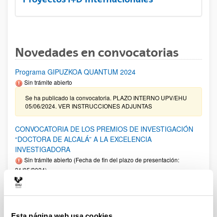
Novedades en convocatorias
Programa GIPUZKOA QUANTUM 2024
Sin trámite abierto
Se ha publicado la convocatoria. PLAZO INTERNO UPV/EHU
05/06/2024. VER INSTRUCCIONES ADJUNTAS
CONVOCATORIA DE LOS PREMIOS DE INVESTIGACIÓN
“DOCTORA DE ALCALÁ” A LA EXCELENCIA
INVESTIGADORA
Sin trámite abierto (Fecha de fin del plazo de presentación:
31/05/2024)
Programa Ikertalent 2022 - Ayudas de formación a personal
investigador y personal tecnólogo en el ámbito científico-
tecnológico y empresarial del sector agrario, pesquero y
alimentario
Esta página web usa cookies