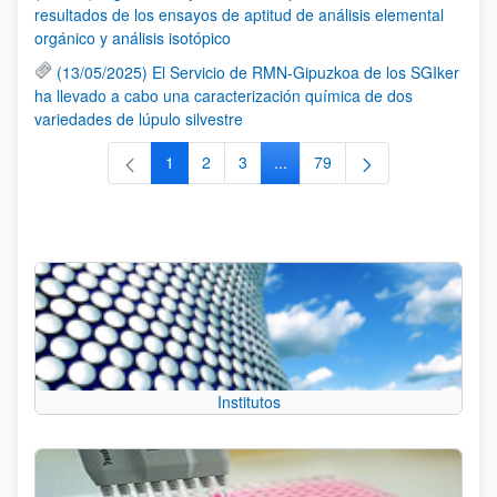
resultados de los ensayos de aptitud de análisis elemental
orgánico y análisis isotópico
(13/05/2025) El Servicio de RMN-Gipuzkoa de los SGIker
ha llevado a cabo una caracterización química de dos
variedades de lúpulo silvestre
1
2
3
...
79
Página
Página
Página
Páginas intermedias Use TAB 
Página
Institutos