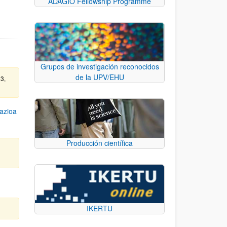
ADAGIO Fellowship Programme
Grupos de investigación reconocidos
de la UPV/EHU
23,
azioa
Producción científica
IKERTU