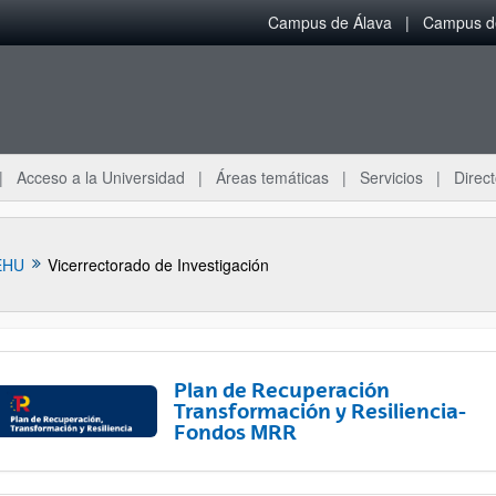
Campus de Álava
Campus de
Acceso a la Universidad
Áreas temáticas
Servicios
Direct
EHU
Vicerrectorado de Investigación
Plan de Recuperación
Transformación y Resiliencia-
Fondos MRR
ar subpáginas