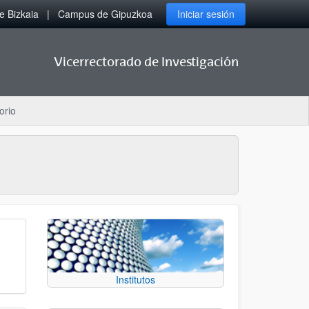
 Bizkaia
Campus de Gipuzkoa
Iniciar sesión
Vicerrectorado de Investigación
orio
Institutos