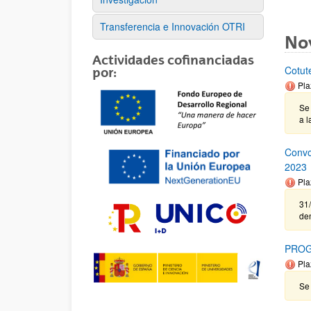
Transferencia e Innovación OTRI
No
Actividades cofinanciadas
Cotut
por:
Pla
Se 
a l
Convo
2023
Pla
31/
de
PROG
Pla
Se 