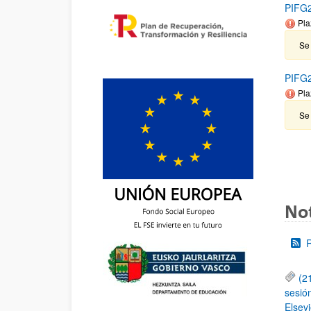
PIFG2
Pla
Se 
PIFG2
Pla
Se
Not
(2
sesió
Elsevi