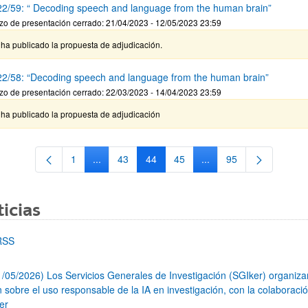
2/59: “ Decoding speech and language from the human brain”
zo de presentación cerrado: 21/04/2023 - 12/05/2023 23:59
ha publicado la propuesta de adjudicación.
2/58: “Decoding speech and language from the human brain”
zo de presentación cerrado: 22/03/2023 - 14/04/2023 23:59
 ha publicado la propuesta de adjudicación
1
...
43
44
45
...
95
Página
Páginas intermedias Use TAB para desplazarse.
Página
Página
Página
Páginas intermedias Us
Página
icias
RSS
1/05/2026) Los Servicios Generales de Investigación (SGIker) organiz
n sobre el uso responsable de la IA en investigación, con la colaboraci
er