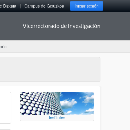
 Bizkaia
Campus de Gipuzkoa
Iniciar sesión
Vicerrectorado de Investigación
orio
Institutos