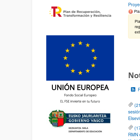
Proye
Pla
Pla
reg
ext
Not
(2
sesió
Elsevi
(1
RMN de