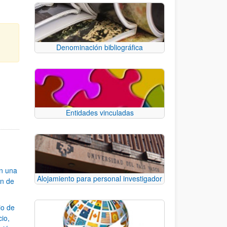
Denominación bibliográfica
e TAB para desplazarse.
Entidades vinculadas
an una
Alojamiento para personal investigador
ón de
io de
cio,