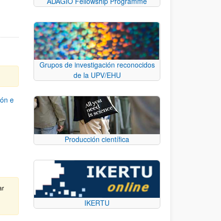
ADAGIO Fellowship Programme
Grupos de investigación reconocidos
de la UPV/EHU
ión e
Producción científica
ar
l
IKERTU