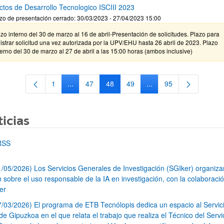
ctos de Desarrollo Tecnologico ISCIII 2023
zo de presentación cerrado: 30/03/2023 - 27/04/2023 15:00
zo interno del 30 de marzo al 16 de abril-Presentación de solicitudes. Plazo para
istrar solicitud una vez autorizada por la UPV/EHU hasta 26 abril de 2023. Plazo
erno del 30 de marzo al 27 de abril a las 15:00 horas (ambos inclusive)
1
...
47
48
49
...
95
Página
Páginas intermedias Use TAB para desplazarse.
Página
Página
Página
Páginas intermedias Us
Página
icias
RSS
1/05/2026) Los Servicios Generales de Investigación (SGIker) organiz
n sobre el uso responsable de la IA en investigación, con la colaboraci
er
7/03/2026) El programa de ETB Tecnólopis dedica un espacio al Servic
 Gipuzkoa en el que relata el trabajo que realiza el Técnico del Servi