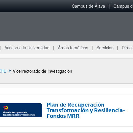
Campus de Álava
Campus de
Acceso a la Universidad
Áreas temáticas
Servicios
Direct
EHU
Vicerrectorado de Investigación
Plan de Recuperación
Transformación y Resiliencia-
Fondos MRR
ar subpáginas