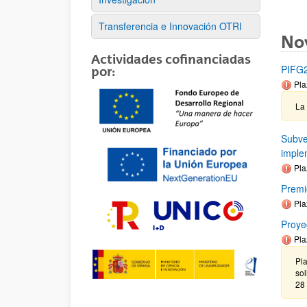
Transferencia e Innovación OTRI
No
Actividades cofinanciadas
PIFG2
por:
Pla
La
Subve
imple
Pla
Premi
Pla
Proye
Pla
Pla
sol
28 