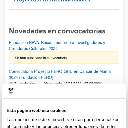
Novedades en convocatorias
Fundación BBVA: Becas Leonardo a Investigadores y
Creadores Culturales 2024
Se han publicado la convocatoria.
Convocatoria Proyecto FERO-GHD en Cáncer de Mama
2024 (Fundación FERO)
Plazo de presentación cerrado: 16/01/2024 - 07/02/2024
PLAZO INTERNO para comunicar al VRI la intención de
presentar una solicitud: 02/02/2024 Fase1: hasta el
07/02/2024- Fase 2: hasta el 02/04/2024
Esta página web usa cookies
Premios "Fronteras del Conocimiento" de la Fundación BBVA
Las cookies de este sitio web se usan para personalizar
2024
el contenido y los anuncios, ofrecer funciones de redes
Plazo de presentación cerrado: 01/01/2024 - 30/06/2024