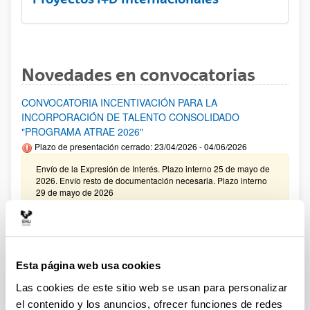
Novedades en convocatorias
CONVOCATORIA INCENTIVACIÓN PARA LA
INCORPORACIÓN DE TALENTO CONSOLIDADO
"PROGRAMA ATRAE 2026"
Plazo de presentación cerrado: 23/04/2026 - 04/06/2026
Envío de la Expresión de Interés. Plazo interno 25 de mayo de
2026. Envío resto de documentación necesaria. Plazo interno
29 de mayo de 2026
Ayudas complementarias de movilidad destinadas a
beneficiarios del programa de formación del profesorado
universitario (FPU) 2025
Esta página web usa cookies
Plazo de presentación cerrado: 16/01/2025 - 14/02/2025
Las cookies de este sitio web se usan para personalizar
Convocatoria de ayudas predoctorales: Programa FPU 2024
el contenido y los anuncios, ofrecer funciones de redes
Plazo de presentación cerrado: 17/01/2025 - 14/02/2025