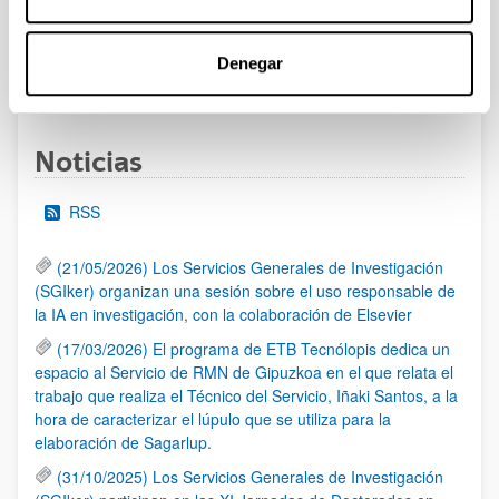
UPV/EHU publicado.
Denegar
1
...
16
17
18
...
95
Página
Páginas intermedias Use TAB para desplazarse.
Página
Página
Página
Páginas intermedias Us
Página
Noticias
RSS
(21/05/2026) Los Servicios Generales de Investigación
(SGIker) organizan una sesión sobre el uso responsable de
la IA en investigación, con la colaboración de Elsevier
(17/03/2026) El programa de ETB Tecnólopis dedica un
espacio al Servicio de RMN de Gipuzkoa en el que relata el
trabajo que realiza el Técnico del Servicio, Iñaki Santos, a la
hora de caracterizar el lúpulo que se utiliza para la
elaboración de Sagarlup.
(31/10/2025) Los Servicios Generales de Investigación