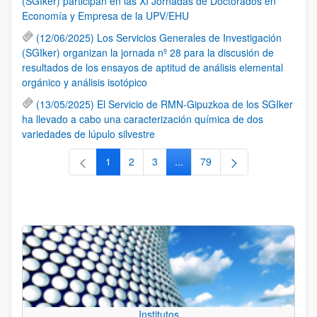
(SGIker) participan en las XI Jornadas de Doctorados en
Economía y Empresa de la UPV/EHU
(12/06/2025) Los Servicios Generales de Investigación
(SGIker) organizan la jornada nº 28 para la discusión de
resultados de los ensayos de aptitud de análisis elemental
orgánico y análisis isotópico
(13/05/2025) El Servicio de RMN-Gipuzkoa de los SGIker
ha llevado a cabo una caracterización química de dos
variedades de lúpulo silvestre
1
2
3
...
79
Página
Página
Página
Páginas intermedias Use TAB 
Página
Institutos