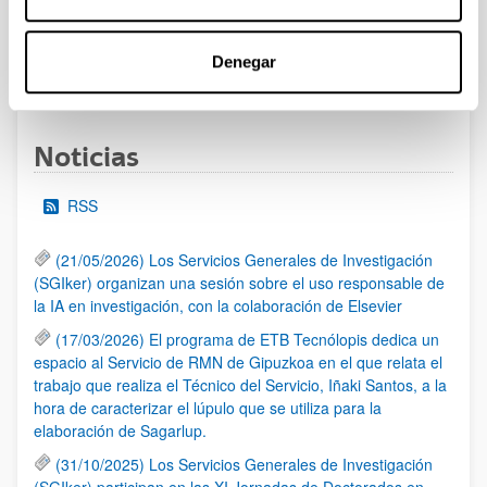
admitidas y excluidas.
Denegar
1
2
3
4
...
95
Página
Página
Página
Página
Páginas intermedias Use TA
Página
Noticias
RSS
(21/05/2026) Los Servicios Generales de Investigación
(SGIker) organizan una sesión sobre el uso responsable de
la IA en investigación, con la colaboración de Elsevier
(17/03/2026) El programa de ETB Tecnólopis dedica un
espacio al Servicio de RMN de Gipuzkoa en el que relata el
trabajo que realiza el Técnico del Servicio, Iñaki Santos, a la
hora de caracterizar el lúpulo que se utiliza para la
elaboración de Sagarlup.
(31/10/2025) Los Servicios Generales de Investigación
(SGIker) participan en las XI Jornadas de Doctorados en