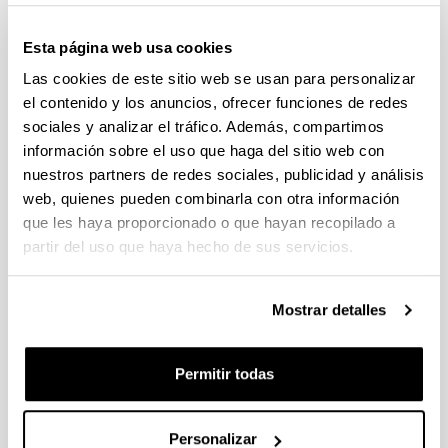
Convocatoria del Programa Posdoctoral de
Perfeccionamiento de Personal Investigador Doctor,
Esta página web usa cookies
Gobierno Vasco 2026-2029
Las cookies de este sitio web se usan para personalizar
Plazo de presentación cerrado: 19/06/2026 - 20/07/2026
el contenido y los anuncios, ofrecer funciones de redes
El plazo para la obtención del documento de compromiso
sociales y analizar el tráfico. Además, compartimos
finaliza el 15/07/2026 incluido
información sobre el uso que haga del sitio web con
nuestros partners de redes sociales, publicidad y análisis
PROYECTOS DE INVESTIGACIÓN LIDERADOS POR
web, quienes pueden combinarla con otra información
PERSONAL NOVEL (2026)
Plazo de presentación cerrado: 27/04/2026 - 18/05/2026 23:59
que les haya proporcionado o que hayan recopilado a
partir del uso que haya hecho de sus servicios.
Listado definitivo de solicitudes admitidas y excluidas para
evaluación. (01/06/2026)
Mostrar detalles
CONVOCATORIA DE AYUDAS A GRUPOS DE
INVESTIGACIÓN DE LA UPV/EHU (2026-2029).
MODALIDAD I. GRUPOS DE INVESTIGACION
Permitir todas
UNIVERSITARIOS NUEVOS
Plazo de presentación cerrado: 08/04/2026 - 27/04/2026 23:59
15/06/2026. Publicado el listado definitivo de solicitudes
Personalizar