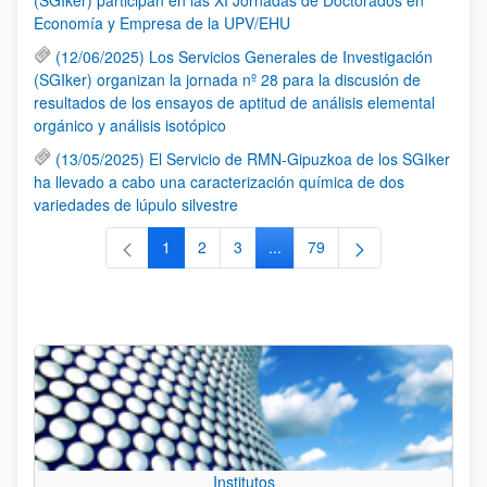
Economía y Empresa de la UPV/EHU
(12/06/2025) Los Servicios Generales de Investigación
(SGIker) organizan la jornada nº 28 para la discusión de
resultados de los ensayos de aptitud de análisis elemental
orgánico y análisis isotópico
(13/05/2025) El Servicio de RMN-Gipuzkoa de los SGIker
ha llevado a cabo una caracterización química de dos
variedades de lúpulo silvestre
1
2
3
...
79
Página
Página
Página
Páginas intermedias Use TAB 
Página
Institutos