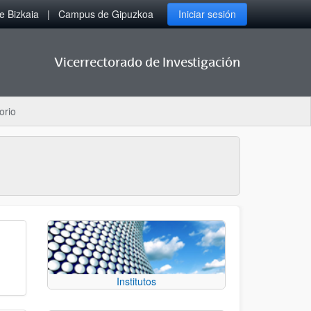
 Bizkaia
Campus de Gipuzkoa
Iniciar sesión
Vicerrectorado de Investigación
orio
Institutos