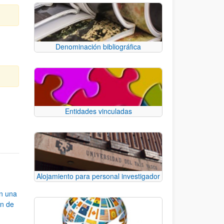
Denominación bibliográfica
Entidades vinculadas
e TAB para desplazarse.
Alojamiento para personal investigador
an una
ón de