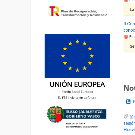
La
II Co
conoc
Pla
Se 
Not
(2
sesió
Elsevi