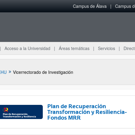
Campus de Álava
Campus de
Acceso a la Universidad
Áreas temáticas
Servicios
Direct
EHU
Vicerrectorado de Investigación
Plan de Recuperación
Transformación y Resiliencia-
Fondos MRR
ar subpáginas