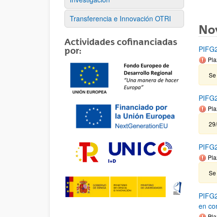
Transferencia e Innovación OTRI
No
Actividades cofinanciadas
PIFG2
por:
Pla
Se
PIFG23
Pla
29
PIFG2
Pla
Se 
PIFG2
en co
Pla