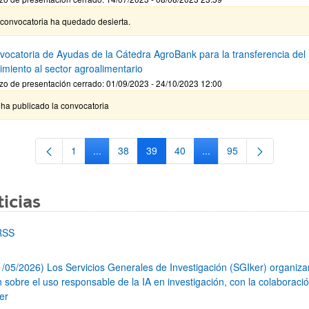
 convocatoria ha quedado desierta.
nvocatoria de Ayudas de la Cátedra AgroBank para la transferencia del
imiento al sector agroalimentario
zo de presentación cerrado: 01/09/2023 - 24/10/2023 12:00
ha publicado la convocatoria
1
...
38
39
40
...
95
Página
Páginas intermedias Use TAB para desplazarse.
Página
Página
Página
Páginas intermedias Us
Página
icias
RSS
1/05/2026) Los Servicios Generales de Investigación (SGIker) organiz
n sobre el uso responsable de la IA en investigación, con la colaboraci
er