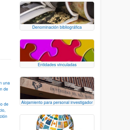
Denominación bibliográfica
e.
 TAB para desplazarse.
Entidades vinculadas
an una
ón de
Alojamiento para personal investigador
io de
cio,
ación