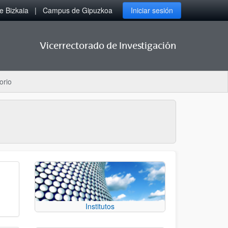
 Bizkaia
Campus de Gipuzkoa
Iniciar sesión
Vicerrectorado de Investigación
orio
Institutos