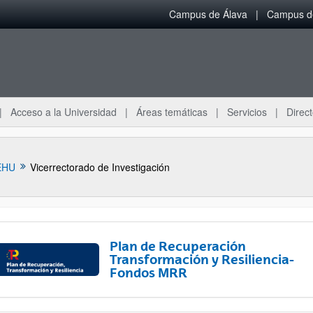
Campus de Álava
Campus de
Acceso a la Universidad
Áreas temáticas
Servicios
Direct
EHU
Vicerrectorado de Investigación
Plan de Recuperación
Transformación y Resiliencia-
Fondos MRR
ar subpáginas