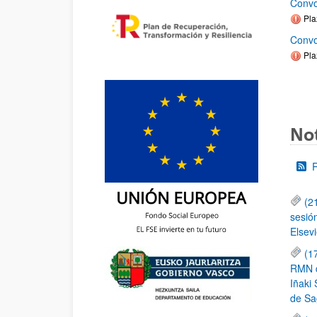
Convo
Pla
Convo
Pla
Not
(2
sesió
Elsevi
(1
RMN de
Iñaki 
de Sa