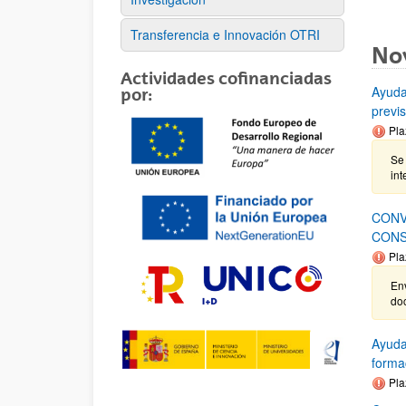
Transferencia e Innovación OTRI
No
Actividades cofinanciadas
Ayuda
por:
previ
Pla
Se 
int
CONV
CONS
Pla
Env
do
Ayuda
forma
Pla