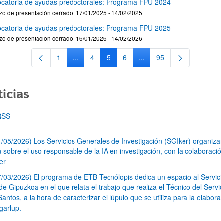
catoria de ayudas predoctorales: Programa FPU 2024
zo de presentación cerrado: 17/01/2025 - 14/02/2025
catoria de ayudas predoctorales: Programa FPU 2025
zo de presentación cerrado: 16/01/2026 - 14/02/2026
1
...
4
5
6
...
95
Página
Páginas intermedias Use TAB para desplazars
Página
Página
Página
Páginas intermedias Use
Página
icias
RSS
1/05/2026) Los Servicios Generales de Investigación (SGIker) organiz
n sobre el uso responsable de la IA en investigación, con la colaboraci
er
7/03/2026) El programa de ETB Tecnólopis dedica un espacio al Servic
 Gipuzkoa en el que relata el trabajo que realiza el Técnico del Servi
Santos, a la hora de caracterizar el lúpulo que se utiliza para la elabor
garlup.