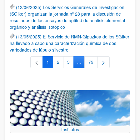
(12/06/2025) Los Servicios Generales de Investigación
(SGIker) organizan la jornada nº 28 para la discusión de
resultados de los ensayos de aptitud de análisis elemental
orgánico y análisis isotópico
(13/05/2025) El Servicio de RMN-Gipuzkoa de los SGIker
ha llevado a cabo una caracterización química de dos
variedades de lúpulo silvestre
1
2
3
...
79
Página
Página
Página
Páginas intermedias Use TAB 
Página
Institutos