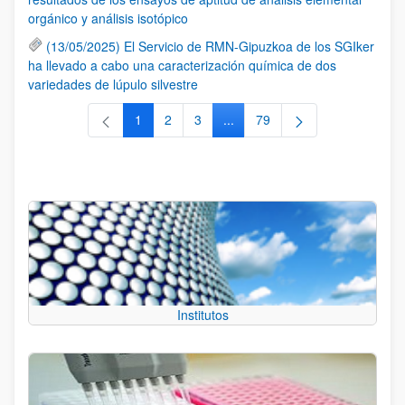
orgánico y análisis isotópico
(13/05/2025) El Servicio de RMN-Gipuzkoa de los SGIker
ha llevado a cabo una caracterización química de dos
variedades de lúpulo silvestre
1
2
3
...
79
Página
Página
Página
Páginas intermedias Use TAB 
Página
Institutos