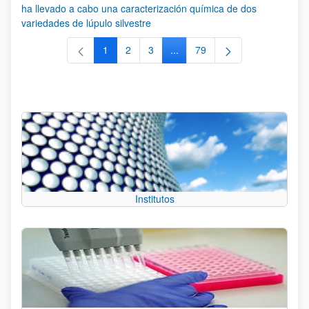
ha llevado a cabo una caracterización química de dos
variedades de lúpulo silvestre
1
2
3
...
79
Página
Página
Página
Páginas intermedias Use TAB 
Página
Institutos