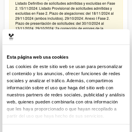
Listado Definitivo de solicitudes admitidas y excluídas en Fase
2. 15/11/2024: Listado Provisional de solicitudes admitidas y
excluídas en Fase 2. Plazo de alegaciones: del 18/11/2024 al
29/11/2024 (ambos incluídos). 29/10/2024: Anexo I Fase 2.
Plazo de presentación de solicitudes: del 30/10/2024 al
13/11/2024. 29/10/2024: 2a corrección de errores de la
convocatoria.17/10/2024: Corrección de errores de la
convocatoria. 11/10/2024: Se ha publicado la convocatoria.
Ayudas postdoctorales Ramón y Cajal 2024
Esta página web usa cookies
Plazo de presentación cerrado (Fecha de fin del plazo de
presentación: 21/01/2025 14:00)
Las cookies de este sitio web se usan para personalizar
el contenido y los anuncios, ofrecer funciones de redes
El plazo de para la recepción en el Vicerrectorado de
Investigación de “Expresiones de interés” para Ramón y Cajal
sociales y analizar el tráfico. Además, compartimos
2024 finalizará el 13 de enero de 2025. El plazo para la
información sobre el uso que haga del sitio web con
presentación de solicitudes a la convocatoria Ramón y Cajal
2024, tanto para las personas investigadoras solicitantes como
nuestros partners de redes sociales, publicidad y análisis
para la entidad UPV/EHU, finalizará el 21 de enero de 2025, a
web, quienes pueden combinarla con otra información
las 14:00 horas
que les haya proporcionado o que hayan recopilado a
partir del uso que haya hecho de sus servicios.
Ayudas a la Investigación e Innovación Tecnológica con
cargo a los fondos previstos para acciones Universidad-
Empresa, 2025-2026