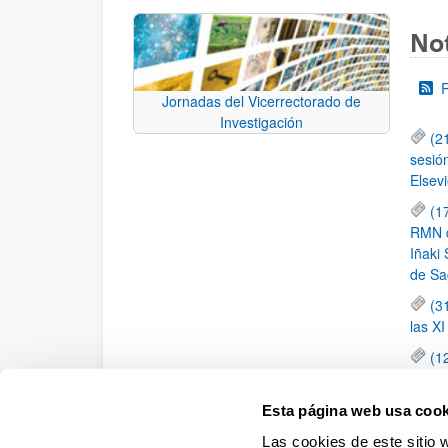
Not
Jornadas del Vicerrectorado de
Investigación
(2
sesió
Elsevi
(1
RMN de
Iñaki 
de Sa
(3
las X
(1
jornad
elemen
Esta página web usa cook
(1
Las cookies de este sitio 