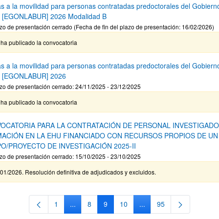
s a la movilidad para personas contratadas predoctorales del Gobiern
 [EGONLABUR] 2026 Modalidad B
zo de presentación cerrado (Fecha de fin del plazo de presentación: 16/02/2026)
ha publicado la convocatoria
s a la movilidad para personas contratadas predoctorales del Gobiern
o [EGONLABUR] 2026
zo de presentación cerrado: 24/11/2025 - 23/12/2025
ha publicado la convocatoria
OCATORIA PARA LA CONTRATACIÓN DE PERSONAL INVESTIGADO
ACIÓN EN LA EHU FINANCIADO CON RECURSOS PROPIOS DE UN
O/PROYECTO DE INVESTIGACIÓN 2025-II
zo de presentación cerrado: 15/10/2025 - 23/10/2025
01/2026. Resolución definitiva de adjudicados y excluidos.
1
...
8
9
10
...
95
Página
Páginas intermedias Use TAB para desplazarse
Página
Página
Página
Páginas intermedias Use
Página