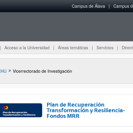
Campus de Álava
Campus de
Acceso a la Universidad
Áreas temáticas
Servicios
Direct
EHU
Vicerrectorado de Investigación
Plan de Recuperación
Transformación y Resiliencia-
Fondos MRR
ar subpáginas