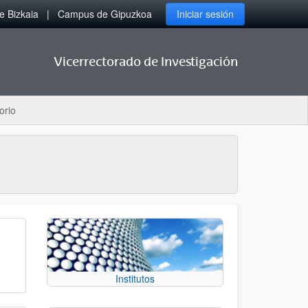
 Bizkaia
Campus de Gipuzkoa
Iniciar sesión
Vicerrectorado de Investigación
orio
Institutos