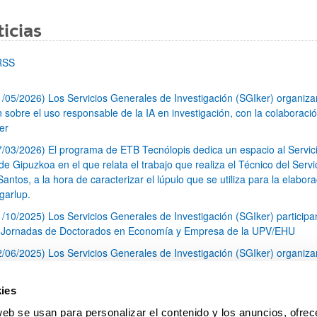
icias
RSS
1/05/2026) Los Servicios Generales de Investigación (SGIker) organiz
n sobre el uso responsable de la IA en investigación, con la colaboraci
er
7/03/2026) El programa de ETB Tecnólopis dedica un espacio al Servic
 Gipuzkoa en el que relata el trabajo que realiza el Técnico del Servi
Santos, a la hora de caracterizar el lúpulo que se utiliza para la elabor
garlup.
1/10/2025) Los Servicios Generales de Investigación (SGIker) participa
I Jornadas de Doctorados en Economía y Empresa de la UPV/EHU
2/06/2025) Los Servicios Generales de Investigación (SGIker) organiza
a nº 28 para la discusión de resultados de los ensayos de aptitud de an
tal orgánico y análisis isotópico
ies
3/05/2025) El Servicio de RMN-Gipuzkoa de los SGIker ha llevado a ca
web se usan para personalizar el contenido y los anuncios, ofrec