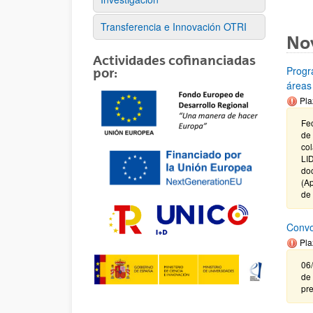
Transferencia e Innovación OTRI
No
Actividades cofinanciadas
Progr
por:
áreas
Pla
Fec
de
co
LID
do
(Ap
de
Convo
Pla
06/
de 
pre