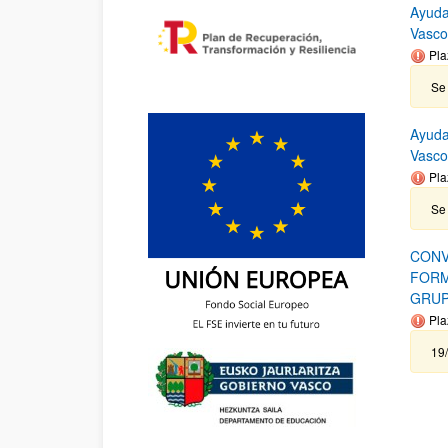
Ayuda
Vasco
Pla
Se 
Ayuda
Vasc
Pla
Se 
CONV
FORM
GRUP
Pla
19/