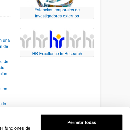
Estancias temporales de
investigadores externos
an una
ón de
HR Excellence in Research
io de
cio,
ación
n en
n la
álisis
Permitir todas
bo
er funciones de