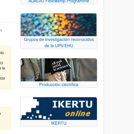
ADAGIO Fellowship Programme
n
Grupos de investigación reconocidos
de la UPV/EHU
vío
HU
e la
arzo
Producción científica
o
IKERTU