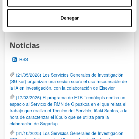
al 30/07/2026 (ambos incluídos)
Denegar
1
2
3
...
95
Página
Página
Página
Páginas intermedias Use TAB 
Página
Noticias
RSS
(21/05/2026) Los Servicios Generales de Investigación
(SGIker) organizan una sesión sobre el uso responsable de
la IA en investigación, con la colaboración de Elsevier
(17/03/2026) El programa de ETB Tecnólopis dedica un
espacio al Servicio de RMN de Gipuzkoa en el que relata el
trabajo que realiza el Técnico del Servicio, Iñaki Santos, a la
hora de caracterizar el lúpulo que se utiliza para la
elaboración de Sagarlup.
(31/10/2025) Los Servicios Generales de Investigación