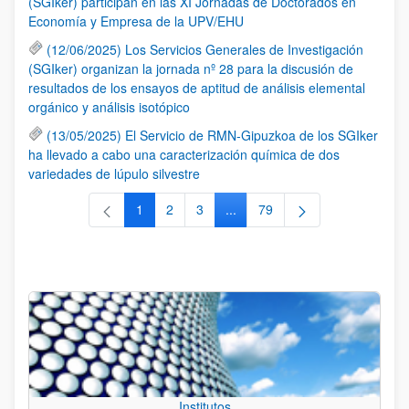
(SGIker) participan en las XI Jornadas de Doctorados en
Economía y Empresa de la UPV/EHU
(12/06/2025) Los Servicios Generales de Investigación
(SGIker) organizan la jornada nº 28 para la discusión de
resultados de los ensayos de aptitud de análisis elemental
orgánico y análisis isotópico
(13/05/2025) El Servicio de RMN-Gipuzkoa de los SGIker
ha llevado a cabo una caracterización química de dos
variedades de lúpulo silvestre
1
2
3
...
79
Página
Página
Página
Páginas intermedias Use TAB 
Página
Institutos