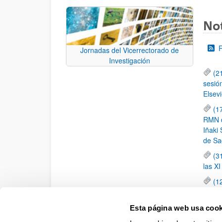
Not
Jornadas del Vicerrectorado de
Investigación
(2
sesió
Elsevi
(1
RMN de
Iñaki 
de Sa
(3
las X
(1
jornad
elemen
Esta página web usa cook
(1