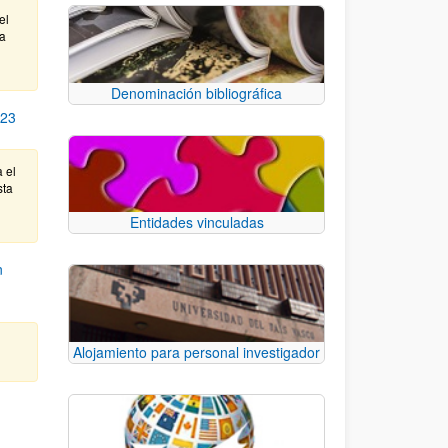
el
ta
Denominación bibliográfica
23
a el
sta
Entidades vinculadas
n
Alojamiento para personal investigador
e TAB para desplazarse.