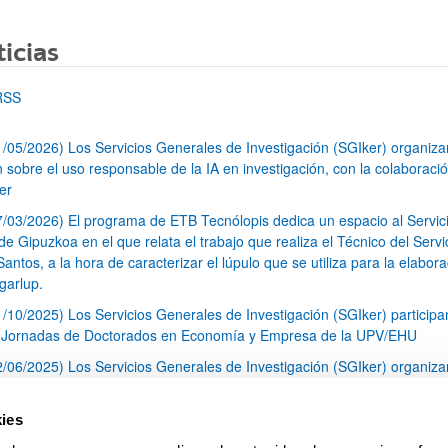
icias
RSS
1/05/2026) Los Servicios Generales de Investigación (SGIker) organiz
n sobre el uso responsable de la IA en investigación, con la colaboraci
er
7/03/2026) El programa de ETB Tecnólopis dedica un espacio al Servic
 Gipuzkoa en el que relata el trabajo que realiza el Técnico del Servi
Santos, a la hora de caracterizar el lúpulo que se utiliza para la elabor
garlup.
1/10/2025) Los Servicios Generales de Investigación (SGIker) participa
I Jornadas de Doctorados en Economía y Empresa de la UPV/EHU
2/06/2025) Los Servicios Generales de Investigación (SGIker) organiza
a nº 28 para la discusión de resultados de los ensayos de aptitud de an
tal orgánico y análisis isotópico
ies
3/05/2025) El Servicio de RMN-Gipuzkoa de los SGIker ha llevado a ca