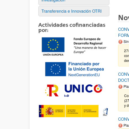
Transferencia e Innovación OTRI
No
Actividades cofinanciadas
CONV
por:
FORM
Sin
27/
co
de
CONV
DOCT
Pla
Cor
(27
y 
CONV
Pla