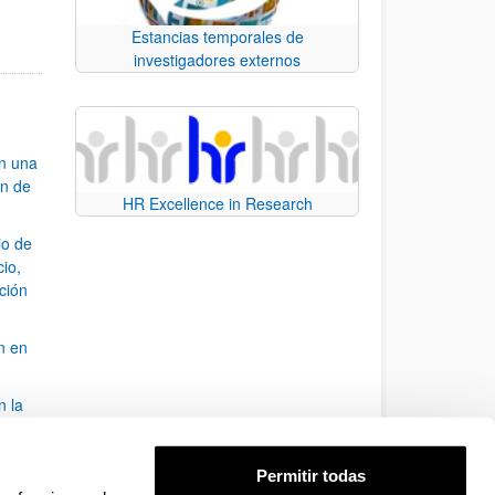
Estancias temporales de
investigadores externos
an una
ón de
HR Excellence in Research
io de
cio,
ación
n en
n la
álisis
Permitir todas
bo