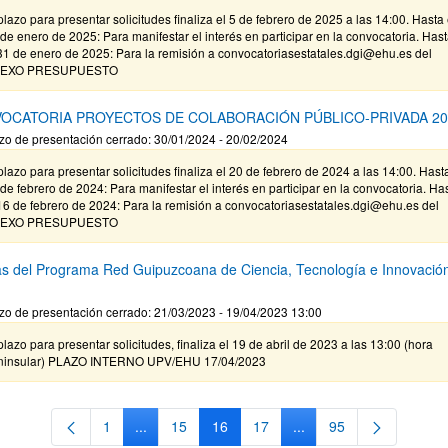
plazo para presentar solicitudes finaliza el 5 de febrero de 2025 a las 14:00. Hasta 
de enero de 2025: Para manifestar el interés en participar en la convocatoria. Has
31 de enero de 2025: Para la remisión a convocatoriasestatales.dgi@ehu.es del
EXO PRESUPUESTO
OCATORIA PROYECTOS DE COLABORACIÓN PÚBLICO-PRIVADA 20
zo de presentación cerrado: 30/01/2024 - 20/02/2024
plazo para presentar solicitudes finaliza el 20 de febrero de 2024 a las 14:00. Hast
de febrero de 2024: Para manifestar el interés en participar en la convocatoria. Ha
16 de febrero de 2024: Para la remisión a convocatoriasestatales.dgi@ehu.es del
EXO PRESUPUESTO
s del Programa Red Guipuzcoana de Ciencia, Tecnología e Innovació
zo de presentación cerrado: 21/03/2023 - 19/04/2023 13:00
plazo para presentar solicitudes, finaliza el 19 de abril de 2023 a las 13:00 (hora
ninsular) PLAZO INTERNO UPV/EHU 17/04/2023
1
...
15
16
17
...
95
Página
Páginas intermedias Use TAB para desplazarse.
Página
Página
Página
Páginas intermedias Us
Página