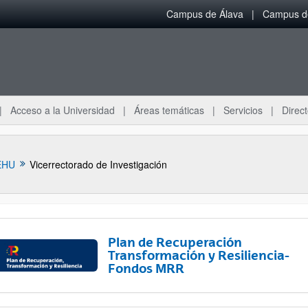
Campus de Álava
Campus de
Acceso a la Universidad
Áreas temáticas
Servicios
Direct
EHU
Vicerrectorado de Investigación
Plan de Recuperación
Transformación y Resiliencia-
Fondos MRR
ar subpáginas