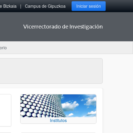
 Bizkaia
Campus de Gipuzkoa
Iniciar sesión
Vicerrectorado de Investigación
orio
Institutos