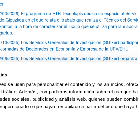
er
7/03/2026) El programa de ETB Tecnólopis dedica un espacio al Servic
 Gipuzkoa en el que relata el trabajo que realiza el Técnico del Servi
Santos, a la hora de caracterizar el lúpulo que se utiliza para la elabor
garlup.
1/10/2025) Los Servicios Generales de Investigación (SGIker) participa
I Jornadas de Doctorados en Economía y Empresa de la UPV/EHU
2/06/2025) Los Servicios Generales de Investigación (SGIker) organiza
a nº 28 para la discusión de resultados de los ensayos de aptitud de an
tal orgánico y análisis isotópico
ies
3/05/2025) El Servicio de RMN-Gipuzkoa de los SGIker ha llevado a ca
web se usan para personalizar el contenido y los anuncios, ofrec
aracterización química de dos variedades de lúpulo silvestre
el tráfico. Además, compartimos información sobre el uso que ha
1
2
3
...
79
edes sociales, publicidad y análisis web, quienes pueden combin
Página
Página
Página
Páginas intermedias Use TAB 
Página
proporcionado o que hayan recopilado a partir del uso que haya
pa
Ayuda