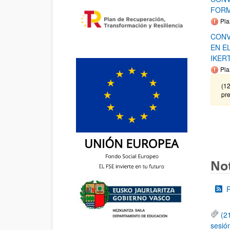
FORM
Pla
CONV
EN E
IKER
Pla
(12
pre
Not
(2
sesió