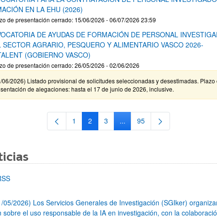
ACIÓN EN LA EHU (2026)
zo de presentación cerrado: 15/06/2026 - 06/07/2026 23:59
OCATORIA DE AYUDAS DE FORMACIÓN DE PERSONAL INVESTIG
L SECTOR AGRARIO, PESQUERO Y ALIMENTARIO VASCO 2026-
TALENT (GOBIERNO VASCO)
zo de presentación cerrado: 26/05/2026 - 02/06/2026
/06/2026) Listado provisional de solicitudes seleccionadas y desestimadas. Plazo
sentación de alegaciones: hasta el 17 de junio de 2026, inclusive.
1
2
3
...
95
Página
Página
Página
Páginas intermedias Use TAB 
Página
icias
RSS
1/05/2026) Los Servicios Generales de Investigación (SGIker) organiz
n sobre el uso responsable de la IA en investigación, con la colaboraci