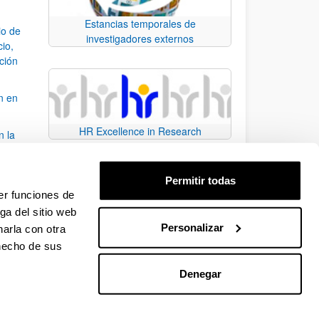
Estancias temporales de
io de
investigadores externos
cio,
ación
n en
HR Excellence in Research
n la
álisis
Permitir todas
bo
er funciones de
ga del sitio web
Personalizar
arla con otra
para desplazarse.
 hecho de sus
Denegar
EHU