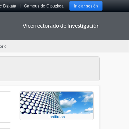
 Bizkaia
Campus de Gipuzkoa
Iniciar sesión
Vicerrectorado de Investigación
orio
Institutos