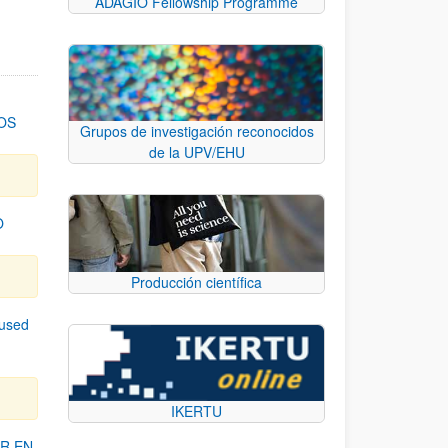
ADAGIO Fellowship Programme
OS
Grupos de investigación reconocidos
de la UPV/EHU
O
Producción científica
cused
IKERTU
R EN