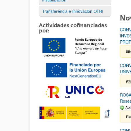
Transferencia e Innovación OTRI
No
Actividades cofinanciadas
CONV
por:
INVE
PROP
09
CONV
UNIV
(08
ROSA 
Rese
Abi
Pl
CONV