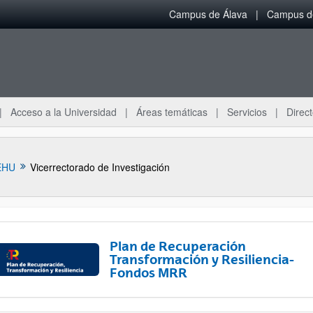
Campus de Álava
Campus de
Acceso a la Universidad
Áreas temáticas
Servicios
Direct
EHU
Vicerrectorado de Investigación
Plan de Recuperación
Transformación y Resiliencia-
Fondos MRR
ar subpáginas