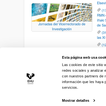
Elsevi
(1
RMN de
Iñaki 
Jornadas del Vicerrectorado de
de Sa
Investigación
(3
las X
(1
jornad
elemen
Esta página web usa cook
(1
Las cookies de este sitio 
una c
redes sociales y analizar 
con nuestros partners de r
información que les haya 
servicios.
Mostrar detalles
Accesibilidad
Información legal
Contacto
Ma