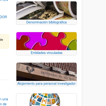
ADOR
Denominación bibliográfica
 de
Entidades vinculadas
para desplazarse.
Alojamiento para personal investigador
an una
ón de