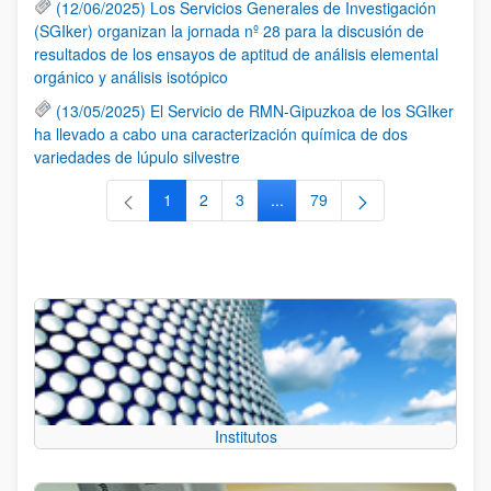
(12/06/2025) Los Servicios Generales de Investigación
(SGIker) organizan la jornada nº 28 para la discusión de
resultados de los ensayos de aptitud de análisis elemental
orgánico y análisis isotópico
(13/05/2025) El Servicio de RMN-Gipuzkoa de los SGIker
ha llevado a cabo una caracterización química de dos
variedades de lúpulo silvestre
1
2
3
...
79
Página
Página
Página
Páginas intermedias Use TAB 
Página
Institutos