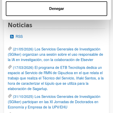
1
...
32
33
34
...
95
Página
Páginas intermedias Use TAB para desplazarse.
Página
Página
Página
Páginas intermedias Us
Página
Denegar
Noticias
RSS
(21/05/2026) Los Servicios Generales de Investigación
(SGIker) organizan una sesión sobre el uso responsable de
la IA en investigación, con la colaboración de Elsevier
(17/03/2026) El programa de ETB Tecnólopis dedica un
espacio al Servicio de RMN de Gipuzkoa en el que relata el
trabajo que realiza el Técnico del Servicio, Iñaki Santos, a la
hora de caracterizar el lúpulo que se utiliza para la
elaboración de Sagarlup.
(31/10/2025) Los Servicios Generales de Investigación
(SGIker) participan en las XI Jornadas de Doctorados en
Economía y Empresa de la UPV/EHU