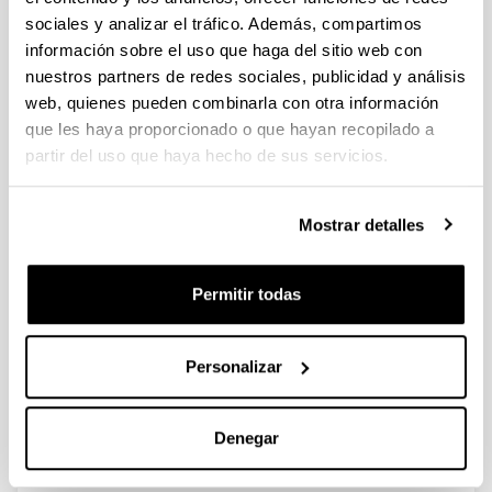
Plazo de presentación cerrado: 18/07/2023 - 10/08/2023 23:59
sociales y analizar el tráfico. Además, compartimos
Se ha publicado la propuesta de adjudicación(12/09/2023)
información sobre el uso que haga del sitio web con
nuestros partners de redes sociales, publicidad y análisis
PIFG23/11: “ Robótica Móvil con Drones “
web, quienes pueden combinarla con otra información
Plazo de presentación cerrado: 18/07/2023 - 10/08/2023 23:59
que les haya proporcionado o que hayan recopilado a
Se ha publicado la propuesta de adjudicación(12/09/2023)
partir del uso que haya hecho de sus servicios.
PIFG23/06: “Tecnologías Cuánticas”
Mostrar detalles
Plazo de presentación cerrado: 10/07/2023 - 01/08/2023 23:59
Se ha publicado la propuesta de adjudicación
Permitir todas
1
...
36
37
38
...
95
Página
Páginas intermedias Use TAB para desplazarse.
Página
Página
Página
Páginas intermedias Us
Página
Personalizar
Noticias
Denegar
RSS