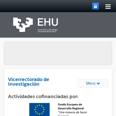
Abri
Saltar al contenido principal
me
prin
Vicerrectorado de
Abrir/cerrar
Menú
Investigación
Actividades cofinanciadas por: