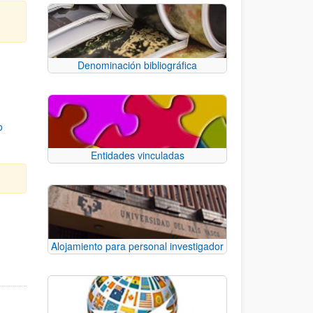
Denominación bibliográfica
o
Entidades vinculadas
e TAB para desplazarse.
Alojamiento para personal investigador