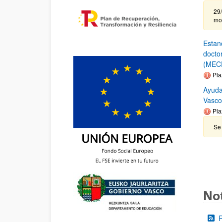
29/
mo
Estanc
docto
(MEC
Pla
Ayuda
Vasco
Pla
Se 
Not