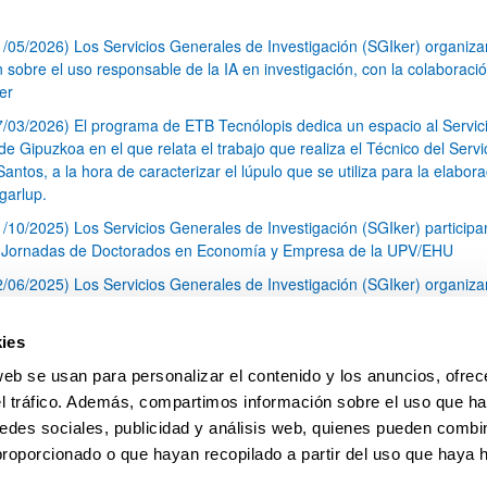
1/05/2026) Los Servicios Generales de Investigación (SGIker) organiz
n sobre el uso responsable de la IA en investigación, con la colaboraci
er
7/03/2026) El programa de ETB Tecnólopis dedica un espacio al Servic
 Gipuzkoa en el que relata el trabajo que realiza el Técnico del Servi
Santos, a la hora de caracterizar el lúpulo que se utiliza para la elabor
garlup.
1/10/2025) Los Servicios Generales de Investigación (SGIker) participa
I Jornadas de Doctorados en Economía y Empresa de la UPV/EHU
2/06/2025) Los Servicios Generales de Investigación (SGIker) organiza
a nº 28 para la discusión de resultados de los ensayos de aptitud de an
tal orgánico y análisis isotópico
ies
3/05/2025) El Servicio de RMN-Gipuzkoa de los SGIker ha llevado a ca
web se usan para personalizar el contenido y los anuncios, ofrec
aracterización química de dos variedades de lúpulo silvestre
el tráfico. Además, compartimos información sobre el uso que ha
1
2
3
...
79
edes sociales, publicidad y análisis web, quienes pueden combin
Página
Página
Página
Páginas intermedias Use TAB 
Página
proporcionado o que hayan recopilado a partir del uso que haya