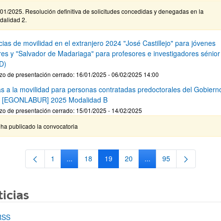
01/2025. Resolución definitiva de solicitudes concedidas y denegadas en la
dalidad 2.
ias de movilidad en el extranjero 2024 "José Castillejo" para jóvenes
res y "Salvador de Madariaga" para profesores e investigadores sénior
D)
zo de presentación cerrado: 16/01/2025 - 06/02/2025 14:00
s a la movilidad para personas contratadas predoctorales del Gobiern
 [EGONLABUR] 2025 Modalidad B
zo de presentación cerrado: 15/01/2025 - 14/02/2025
ha publicado la convocatoria
1
...
18
19
20
...
95
Página
Páginas intermedias Use TAB para desplazarse.
Página
Página
Página
Páginas intermedias Us
Página
icias
RSS