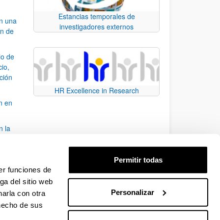
Estancias temporales de
an una
investigadores externos
ón de
io de
cio,
ación
HR Excellence in Research
n en
n la
álisis
Permitir todas
bo
er funciones de
ga del sitio web
Personalizar
arla con otra
para desplazarse.
 hecho de sus