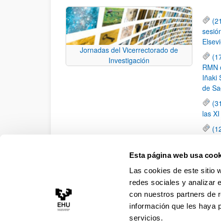
(2
sesió
Elsevi
Jornadas del Vicerrectorado de
(1
Investigación
RMN de
Iñaki 
de Sa
(3
las X
(1
jornad
elemen
Esta página web usa cook
(1
Las cookies de este sitio 
una c
redes sociales y analizar 
con nuestros partners de r
información que les haya 
servicios.