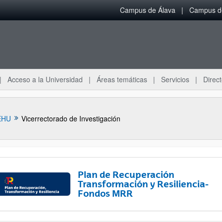
Campus de Álava
Campus de
Acceso a la Universidad
Áreas temáticas
Servicios
Direct
EHU
Vicerrectorado de Investigación
Plan de Recuperación
Transformación y Resiliencia-
Fondos MRR
ar subpáginas