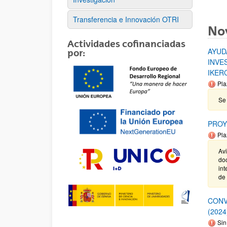
Transferencia e Innovación OTRI
No
Actividades cofinanciadas
AYUD
por:
INVE
IKER
Pla
Se 
PROY
Pla
Avi
doc
int
de 
CONV
(2024
Sin