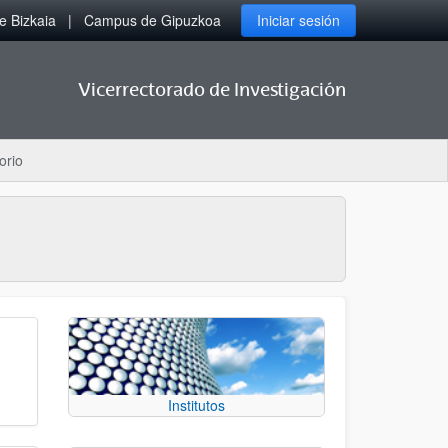
 Bizkaia
Campus de Gipuzkoa
Iniciar sesión
Vicerrectorado de Investigación
orio
Institutos