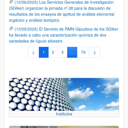
(12/06/2025) Los Servicios Generales de Investigación
(SGIker) organizan la jornada nº 28 para la discusión de
resultados de los ensayos de aptitud de análisis elemental
orgánico y análisis isotópico
(13/05/2025) El Servicio de RMN-Gipuzkoa de los SGIker
ha llevado a cabo una caracterización química de dos
variedades de lúpulo silvestre
1
2
3
...
79
Página
Página
Página
Páginas intermedias Use TAB 
Página
Institutos