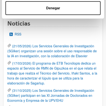
1
...
40
41
42
...
95
Página
Páginas intermedias Use TAB para desplazarse.
Página
Página
Página
Páginas intermedias Us
Página
Denegar
Noticias
RSS
(21/05/2026) Los Servicios Generales de Investigación
(SGIker) organizan una sesión sobre el uso responsable de
la IA en investigación, con la colaboración de Elsevier
(17/03/2026) El programa de ETB Tecnólopis dedica un
espacio al Servicio de RMN de Gipuzkoa en el que relata el
trabajo que realiza el Técnico del Servicio, Iñaki Santos, a la
hora de caracterizar el lúpulo que se utiliza para la
elaboración de Sagarlup.
(31/10/2025) Los Servicios Generales de Investigación
(SGIker) participan en las XI Jornadas de Doctorados en
Economía y Empresa de la UPV/EHU