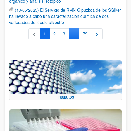
orgánico y análisis isotópico
(13/05/2025) El Servicio de RMN-Gipuzkoa de los SGIker
ha llevado a cabo una caracterización química de dos
variedades de lúpulo silvestre
1
2
3
...
79
Página
Página
Página
Páginas intermedias Use TAB 
Página
Institutos